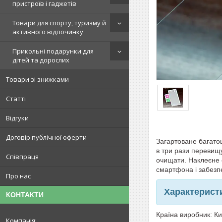
пристроїв і гаджетів
Товари для спорту, туризму й
активного відпочинку
Прикольні подарунки для
дітей та дорослих
Товари зі знижками
Статті
Відгуки
Договір публічної оферти
Загартоване багатош
в три рази перевищу
Співпраця
очищати. Наклеєне с
смартфона і забезпе
Про нас
Характерист
КОНТАКТИ
Країна виробник: К