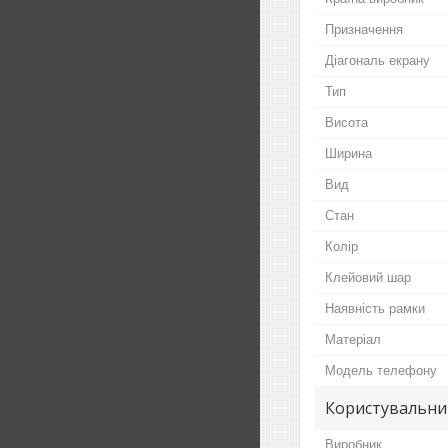
Призначення
Діагональ екрану
Тип
Висота
Ширина
Вид
Стан
Колір
Клейовий шар
Наявність рамки
Матеріал
Модель телефону
Користувальни
Виробник