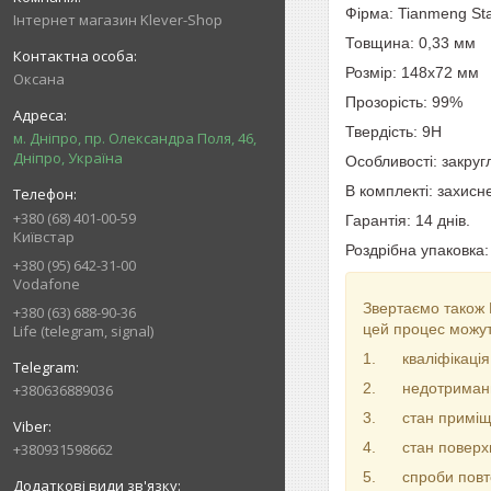
Фірма: Tianmeng St
Інтернет магазин Klever-Shop
Товщина: 0,33 мм
Розмір: 148х72 мм
Оксана
Прозорість: 99%
Твердість: 9H
м. Дніпро, пр. Олександра Поля, 46,
Дніпро, Україна
Особливості: закругл
В комплекті: захисн
+380 (68) 401-00-59
Гарантія: 14 днів.
Київстар
Роздрібна упаковка
+380 (95) 642-31-00
Vodafone
Звертаємо також В
+380 (63) 688-90-36
цей процес можуть
Life (telegram, signal)
1. кваліфікація
2. недотримання
+380636889036
3. стан приміщенн
4. стан поверхні
+380931598662
5. спроби повтор