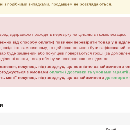
зані з подібними випадками, продавцем
не розглядаються
.
еред відправкою проходять перевірку на цілісність і комплектацію.
лежно від способу оплати) повинен перевірити товар у відділ
дповідність замовленому, то цей факт повинен бути зафіксований на
вар буде замінений або покупцеві повертаються гроші (за домовле
дділенні пошти, товар обміну чи поверненню не підлягає.
лення, покупець підтверджує, що повністю ознайомився з опи
погоджується з умовами
оплати / доставки та умовами гарантії
ть мені" покупець підтверджує, що ознайомився з
договором
и
Китай