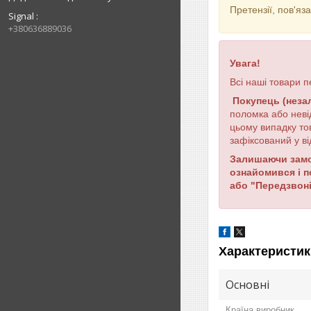
Претензії, пов'я
Signal
+380636889036
Увага!
Всі наші товари п
Покупець (неза
поломка або неві
цьому випадку то
зафіксований у ві
Залишаючи замов
ознайомився і 
або "Передзвоні
Характеристик
Основні
Країна виробник