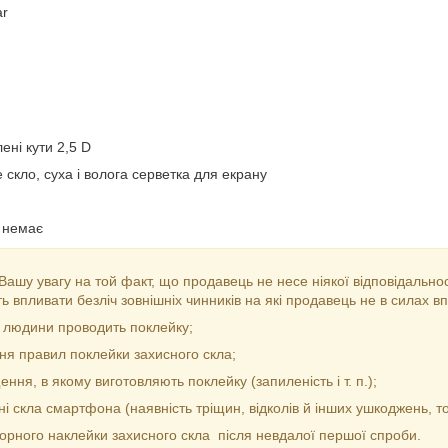
ar
ені кути 2,5 D
е скло, суха і волога серветка для екрану
: немає
ашу увагу на той факт, що продавець не несе ніякої відповідальност
 впливати безліч зовнішніх чинників на які продавець не в силах вп
 людини проводить поклейку;
 правил поклейки захисного скла;
я, в якому виготовляють поклейку (запиленість і т. п.);
 скла смартфона (наявність тріщин, відколів й інших ушкоджень, т
ного наклейки захисного скла після невдалої першої спроби.