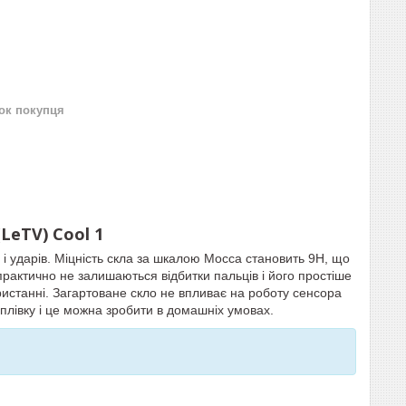
нок покупця
(LeTV) Cool 1
і ударів. Міцність скла за шкалою Мосса становить 9H, що
практично не залишаються відбитки пальців і його простіше
ристанні. Загартоване скло не впливає на роботу сенсора
плівку і це можна зробити в домашніх умовах.