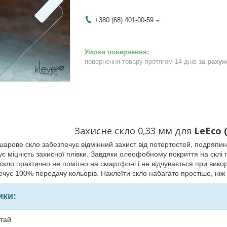
+380 (68) 401-00-59
повернення товару протягом 14 днів
за раху
Захисне скло 0,33 мм для
LeEco 
арове скло забезпечує відмінний захист від потертостей, подряпин 
є міцність захисної плівки. Завдяки олеофобному покриття на склі 
кло практично не помітно на смартфоні і не відчувається при вико
чує 100% передачу кольорів. Наклеїти скло набагато простіше, ніж 
ики:
итай