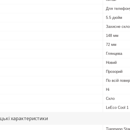
Для телефон
5.5 дюйм
Захисне скло
148 мм
72 мм
Глянцева
Новий
Прозорий
По всій повер
Ні
Скло
LeEco Cool 1
цькі характеристики
Tianmeng Sta