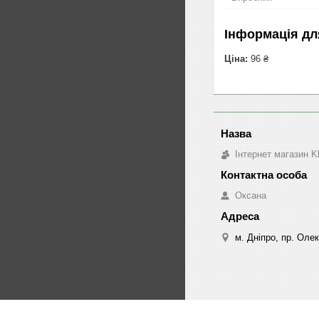
Інформація дл
Ціна:
96 ₴
Інтернет магазин K
Оксана
м. Дніпро, пр. Оле