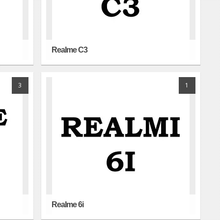
Realme C3
3
1
Realme 6i