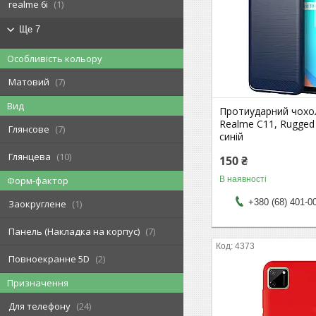
realme 6i
1
Ще 7
Особливість кольору
Матовий
7
Вид
Протиударний чохо
Realme C11, Rugged
Глянсове
7
синій
Глянцева
10
150 ₴
В наявності
Форм-фактор
+380 (68) 401-0
Заокруглене
1
Панель (Накладка на корпус)
7
4373
Повноекранне 5D
2
Призначення
Для телефону
24