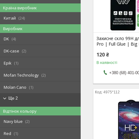
Країна виробник
Китай
24
Виробник
Захисне скло 99H д
DK
4
Pro | Full Glue | Big
DK-case
2
120 ₴
Epik
1
В наявності
+380 (68) 401-0
Mofan Technology
2
Molan Cano
1
4975*112
Ще 2
Відтінок кольору
Navy blue
2
Red
1