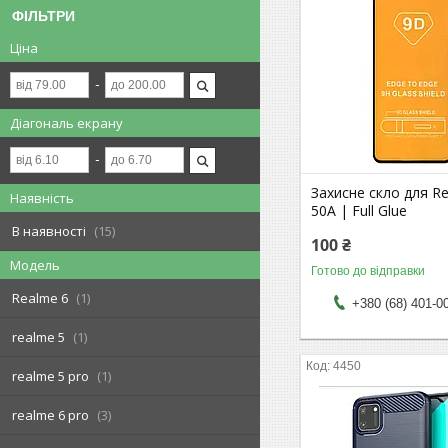
ФІЛЬТРИ
Ціна
Діагональ екрану
Захисне скло для R
Наявність
50A | Full Glue
В наявності
15
100 ₴
Модель
Готово до відправки
Realme 6
1
+380 (68) 401-0
realme 5
1
4450
realme 5 pro
1
realme 6 pro
3