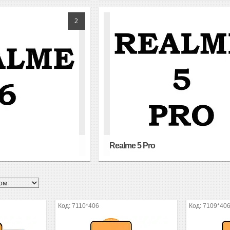
2
Realme 5 Pro
7110*406
7109*40