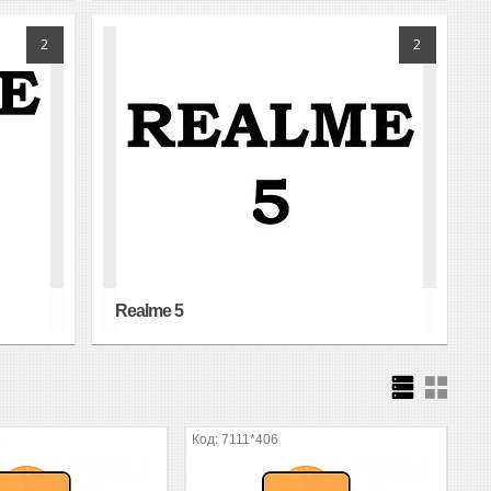
2
2
Realme 5
6
7111*406