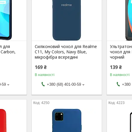
л для
Силіконовий чохол для Realme
Ультратон
 Carbon,
C11, My Colors, Navy Blue,
чохол для 
мікрофібра всередині
чорний
169 ₴
139 ₴
В наявності
В наявності
0-59
+380 (68) 401-00-59
+380 
4250
4223