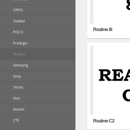
OPPO
Oukitel
Realme 8i
POCO
Prestigio
Realme
Samsung
Sony
Tecno
Vivo
Xiaomi
ZTE
Realme C2