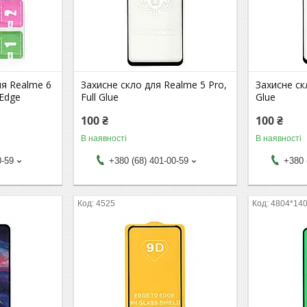
ля Realme 6
Захисне скло для Realme 5 Pro,
Захисне ск
 Edge
Full Glue
Glue
100 ₴
100 ₴
В наявності
В наявності
0-59
+380 (68) 401-00-59
+380 
4525
4804*14