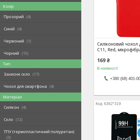
Колір
Прозорий
4
Синій
4
Червоний
1
Силіконовий чохол 
C11, Red, мікрофібр
Чорний
15
169 ₴
Тип
В наявності
Захисне скло
17
+380 (68) 401-0
Чохол для смартфона
4
Матеріал
6362*319
Силікон
4
Скло
12
ТПУ (термопластичний поліуретан)
3