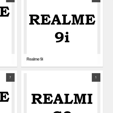
Realme 9i
7
1