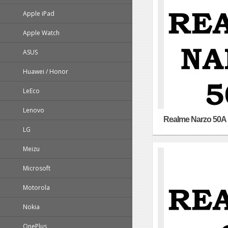
Apple iPad
Apple Watch
ASUS
Huawei / Honor
LeEco
Lenovo
Realme Narzo 50A
LG
Meizu
Microsoft
Motorola
Nokia
OnePlus