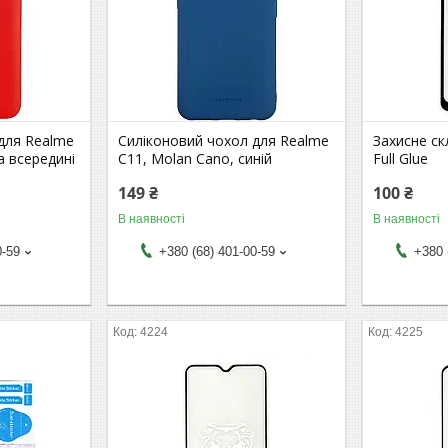
для Realme
Силіконовий чохол для Realme
Захисне ск
а всередині
C11, Molan Cano, синій
Full Glue
149 ₴
100 ₴
В наявності
В наявності
0-59
+380 (68) 401-00-59
+380 
4224
4225