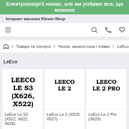
Електроенергії немає, але ми робимо все, що
можемо
Інтернет магазин Klever-Shop
Товари та послуги
Чохли, захисні скла і плівки
LeEco
LeEco
LeEco Le S3
LeEco Le 2 (X520,
LeEco Le 2 Pro
(X522, X622,
X527)
(X620)
X626)