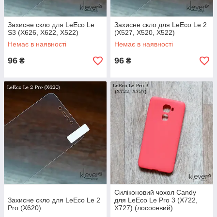
Захисне скло для LeEco Le
Захисне скло для LeEco Le 2
S3 (X626, X622, X522)
(X527, X520, X522)
Немає в наявності
Немає в наявності
96
96
₴
₴
Силіконовий чохол Candy
Захисне скло для LeEco Le 2
для LeEco Le Pro 3 (X722,
Pro (X620)
X727) (лососевий)