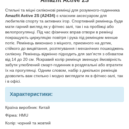
Стильні та міцні силіконові ремінці для розумного-годинника
Amazfit Active 2S (A2434)
є класним аксесуаром для
любителів спорту та активних ігор
. Спортивний ремінець буде
мати гарний вигляд як у фітнес залі, так і на пробіжці або
велопрогулянці.
Під час фізичних вправ
отвори в ремінці
покращують циркуляцію повітря і рука під ремінцем менше
потіє. Ремінець виконано з міцного, приємного на дотик,
стійкого до вицвітання, розтягування і механічних пошкоджень
силікону. Ремінець відмінно підходить для зап'ястя з обхватом
від 14 до 20 см. Яскравий колір ремінця зменшує ймовірність
забути улюблений смарт-годинник в роздягальні або втратити
їх на прогулянці. Одним словом, набір з декількох ремінців
дозволить вам стильно і модно виглядати як в фітнес-залі, так
і в офісі.
Характеристики:
Країна виробник: Китай
Фірма: HMU
Колір: чорний та жовтий