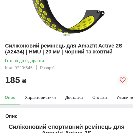
Силіконовий ремінець для Amazfit Active 2S
(A2434) | HMU | 20 мм | чорний та жовтий
Готово до відправки
Код: 9720*345
Роздріб
185
₴
Опис
Характеристики
Доставка
Оплата
Умови п
Опис
Силіконовий спортивний ремінець
для
Amazfit Active 2S