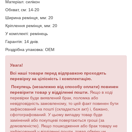
Матеріал: силікон
Обхват, см
:
14-20
Ширина
ремінця
,
мм
:
20
Кріплення ремінця, мм: 20
У
комплекті
:
ремінець
Гарантія: 14 днів.
Роздрібна упаковка: OEM
Увага!
Всі наші товари перед відправкою проходять
перевірку на цілісність і комплектацію.
Покупець (незалежно від способу оплати) повинен
перевірити товар у відділенні пошти.
Якщо в ході
перевірки буде виявлений брак, поломка або
невідповідність замовленому, то цей факт повинен бути
зафіксований на пошті (складається акт) і, бажано,
сфотографований. У цьому випадку товар буде
замінений або покупцеві повертаються гроші (за
домовленістю). Якщо пошкодження або брак товару не
зафіксований у відділенні пошти, товар обміну чи