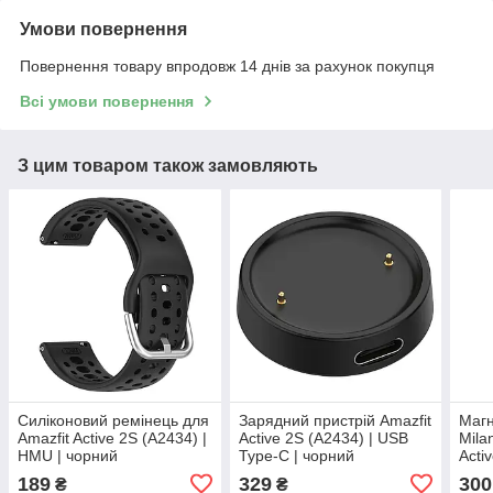
Умови повернення
Повернення товару впродовж 14 днів за рахунок покупця
Всі умови повернення
З цим товаром також замовляють
Силіконовий ремінець для
Зарядний пристрій Amazfit
Магн
Amazfit Active 2S (A2434) |
Active 2S (A2434) | USB
Mila
HMU | чорний
Type-C | чорний
Acti
20 м
189
329
300
₴
₴