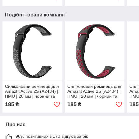
Подібні товари компанії
Силіконовий ремінець для
Силіконовий ремінець для
Силі
Amazfit Active 2S (A2434) |
Amazfit Active 2S (A2434) |
Amaz
HMU | 20 мм | чорний та
HMU | 20 мм | чорний та
HMU 
сірий
червоний
жовт
185
185
185
₴
₴
Про нас
96% позитивних з 170 відгуків за рік