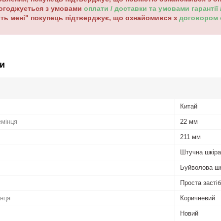
погоджується з умовами
оплати / доставки та умовами гарантії
ть мені" покупець підтверджує, що ознайомився з
договором
и
Китай
емінця
22 мм
211 мм
Штучна шкіра
Буйволова шк
Проста засті
інця
Коричневий
Новий