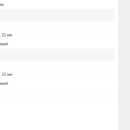
ик
, 22 мм
евий
, 22 мм
евий