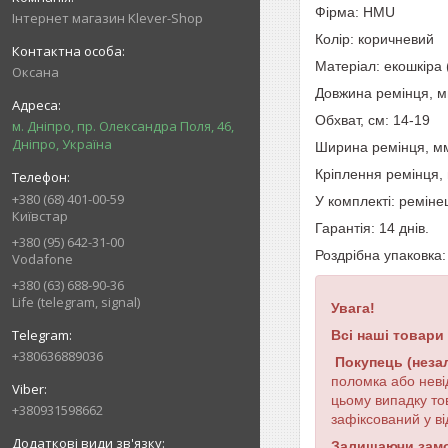
Фірма: HMU
Інтернет магазин Klever-Shop
Колір: коричневий
Матеріал: екошкіра 
Оксана
Довжина ремінця, м
Обхват, см
:
14-19
м. Дніпро, пр. Олександра Поля, 46,
Дніпро, Україна
Ширина
ремінця
,
м
Кріплення ремінця,
+380 (68) 401-00-59
У
комплекті
:
реміне
Київстар
Гарантія: 14 днів.
+380 (95) 642-31-00
Роздрібна упаковка:
Vodafone
+380 (63) 688-90-36
Life (telegram, signal)
Увага!
Всі наші товари
+380636889036
Покупець (неза
поломка або неві
цьому випадку то
+380931598662
зафіксований у ві
Залишаючи замов