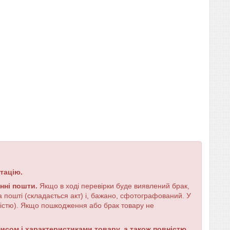
тацію.
енні пошти.
Якщо в ході перевірки буде виявлений брак,
 пошті (складається акт) і, бажано, сфотографований. У
ністю). Якщо пошкодження або брак товару не
сом і характеристиками товару, а також повністю