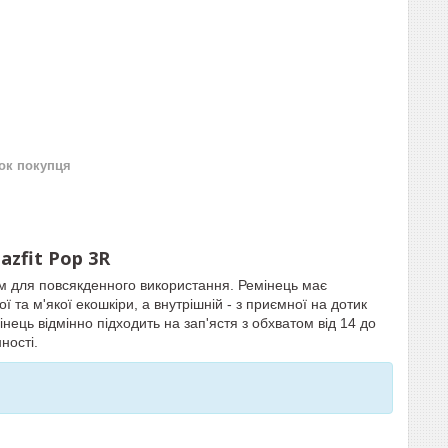
нок покупця
zfit Pop 3R
м для повсякденного використання. Ремінець має
 та м'якої екошкіри, а внутрішній - з приємної на дотик
нець відмінно підходить на зап'ястя з обхватом від 14 до
ності.