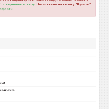
 / повернення товару
. Натискаючи на кнопку "Купити"
 оферти
.
іра
бка-пряжка