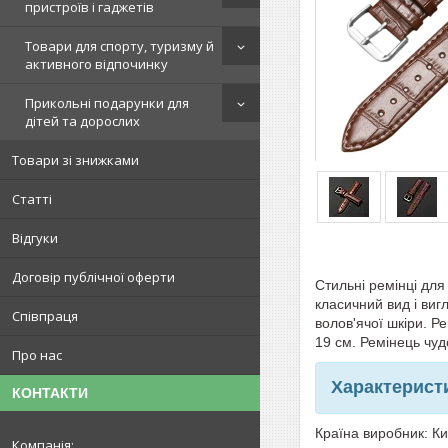
пристроїв і гаджетів
Товари для спорту, туризму й
активного відпочинку
Прикольні подарунки для
дітей та дорослих
Товари зі знижками
Статті
Відгуки
Договір публічної оферти
Стильні ремінці дл
класичний вид і виг
Співпраця
волов'ячої шкіри. Р
19 см.
Ремінець чудо
Про нас
Характерист
КОНТАКТИ
Країна виробник: К