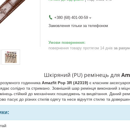
+380 (68) 401-00-59
Замовлення тільки за телефоном
повернення товару протягом 14 днів
за раху
Шкіряний (PU) ремінець
для
Ama
я розумного годинника
Amazfit Pop 3R (A2319)
є класним аксесуаро
лядає солідно та стримано. Зовнішній шар ремінця виконаний з міцної
емінець стійкий до механічних пошкоджень та вицвітання. Даний ремі
во пасує до різних стилів одягу та несе відчуття стилю та довершен
ики:
итай