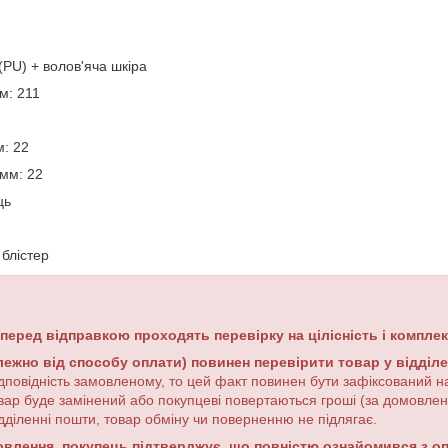
(PU) + волов'яча шкіра
м: 211
м
:
22
 мм: 22
ць
 блістер
 перед відправкою проходять перевірку на цілісність і комплек
лежно від способу оплати) повинен перевірити товар у відділ
дповідність замовленому, то цей факт повинен бути зафіксований на
вар буде замінений або покупцеві повертаються гроші (за домовле
дділенні пошти, товар обміну чи поверненню не підлягає.
лення, покупець підтверджує, що повністю ознайомився з опи