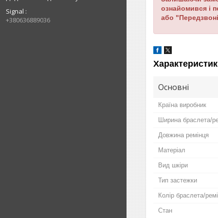
ознайомився і 
Signal
або "Передзвоні
+380636889036
Характеристик
Основні
Країна виробник
Ширина браслета/р
Довжина ремінця
Матеріал
Вид шкіри
Тип застежки
Колір браслета/рем
Стан