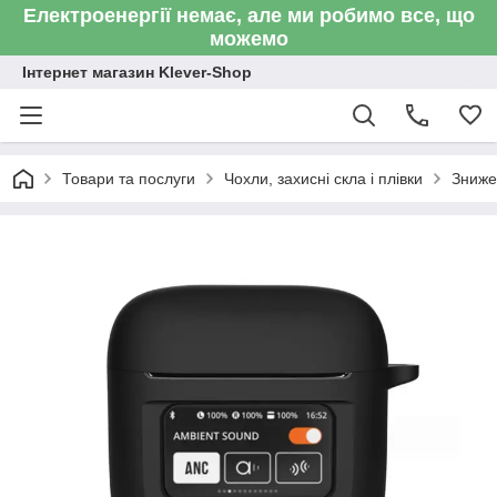
Електроенергії немає, але ми робимо все, що
можемо
Інтернет магазин Klever-Shop
Товари та послуги
Чохли, захисні скла і плівки
Зниже