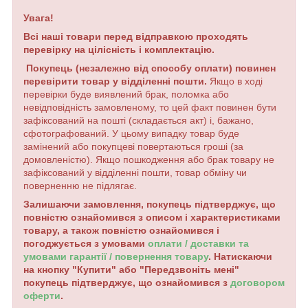
Увага!
Всі наші товари перед відправкою проходять
перевірку на цілісність і комплектацію.
Покупець (незалежно від способу оплати) повинен
перевірити товар у відділенні пошти.
Якщо в ході
перевірки буде виявлений брак, поломка або
невідповідність замовленому, то цей факт повинен бути
зафіксований на пошті (складається акт) і, бажано,
сфотографований. У цьому випадку товар буде
замінений або покупцеві повертаються гроші (за
домовленістю). Якщо пошкодження або брак товару не
зафіксований у відділенні пошти, товар обміну чи
поверненню не підлягає.
Залишаючи замовлення, покупець підтверджує, що
повністю ознайомився з описом і характеристиками
товару, а також повністю ознайомився і
погоджується з умовами
оплати / доставки та
умовами гарантії / повернення товару
. Натискаючи
на кнопку "Купити" або "Передзвоніть мені"
покупець підтверджує, що ознайомився з
договором
оферти
.