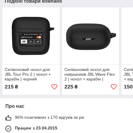
Подібні товари компанії
Силіконовий чохол для
Силіконовий чохол для
Силі
JBL Tour Pro 2 | чохол +
навушників JBL Wave Flex
JBL 
карабін | чорний
2 | чохол + карабін |
+ ка
чорний
215
225
150
₴
₴
Про нас
96% позитивних з 170 відгуків за рік
Працює з 23.04.2015