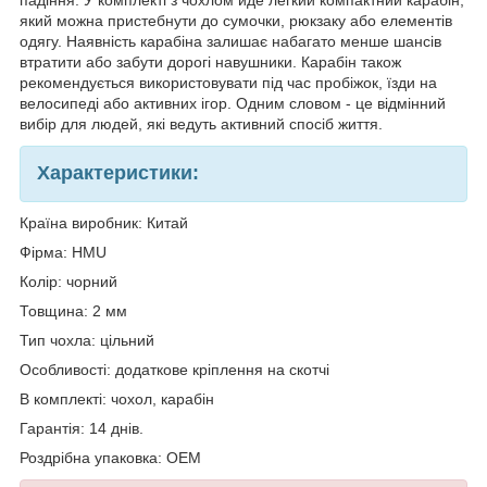
падіння. У комплекті з чохлом йде легкий компактний карабін,
який можна пристебнути до сумочки, рюкзаку або елементів
одягу. Наявність карабіна залишає набагато менше шансів
втратити або забути дорогі навушники. Карабін також
рекомендується використовувати під час пробіжок, їзди на
велосипеді або активних ігор. Одним словом - це відмінний
вибір для людей, які ведуть активний спосіб життя.
Характеристики:
Країна виробник: Китай
Фірма: HMU
Колір: чорний
Товщина: 2 мм
Тип чохла: цільний
Особливості: додаткове кріплення на скотчі
В комплекті: чохол, карабін
Гарантія: 14 днів.
Роздрібна упаковка: OEM