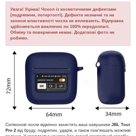
Увага! Уцінка! Чохол із косметичними дефектами
(подряпини, потертості). Дефекти незначні та на
захисні властивості чохла не впливають. Відправка
здійснюється виключно по 100% передоплаті.
Обміну та повернення немає. Додаткові фото не
робимо.
Силіконові чохли відмінно захистять ваші навушники
JBL Tour
Pro 2
від бруду, подряпин, ударів, а також пом'якшать можливі