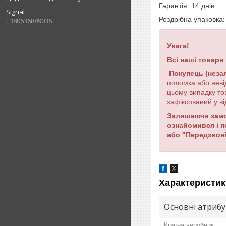
Гарантія: 14 днів.
Signal
Роздрібна упаковка
+380636889036
Увага!
Всі наші товари
Покупець (неза
поломка або неві
цьому випадку то
зафіксований у ві
Залишаючи замов
ознайомився і 
або "Передзвоні
Характеристик
Основні атриб
Країна виробник