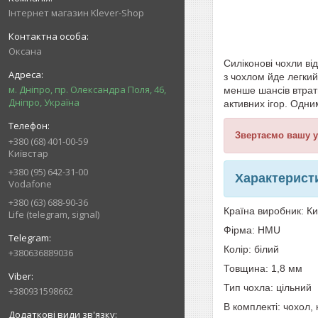
Інтернет магазин Klever-Shop
Оксана
Силіконові чохли ві
з чохлом йде легкий
м. Дніпро, пр. Олександра Поля, 46,
менше шансів втрати
Дніпро, Україна
активних ігор. Одни
Звертаємо вашу у
+380 (68) 401-00-59
Київстар
+380 (95) 642-31-00
Характерист
Vodafone
+380 (63) 688-90-36
Країна виробник: К
Life (telegram, signal)
Фірма: HMU
Колір: білий
+380636889036
Товщина: 1,8 мм
Тип чохла: цільний
+380931598662
В комплекті: чохол, 