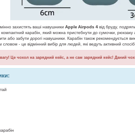
дмінно захистять ваші навушники
Apple Airpods 4
від бруду, подряп
 компактний карабін, який можна пристебнути до сумочки, рюкзаку 
ти або забути дорогі навушники. Карабін також рекомендується вик
м словом - це відмінний вибір для людей, які ведуть активний спосіб
вагу! Це чохол на зарядний кейс, а не сам зарядний кейс! Даний ч
ики:
итай
карабін