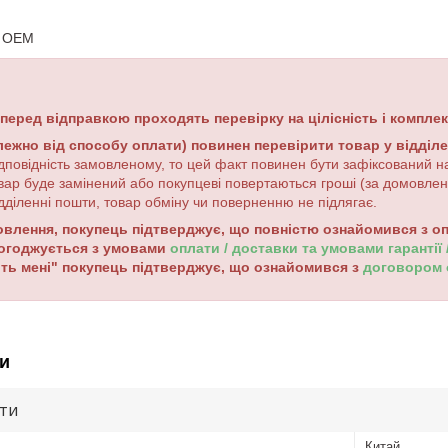
: OEM
 перед відправкою проходять перевірку на цілісність і комплек
лежно від способу оплати) повинен перевірити товар у відділ
дповідність замовленому, то цей факт повинен бути зафіксований на
вар буде замінений або покупцеві повертаються гроші (за домовле
дділенні пошти, товар обміну чи поверненню не підлягає.
лення, покупець підтверджує, що повністю ознайомився з опи
погоджується з умовами
оплати / доставки та умовами гарантії
ть мені" покупець підтверджує, що ознайомився з
договором
и
ути
Китай