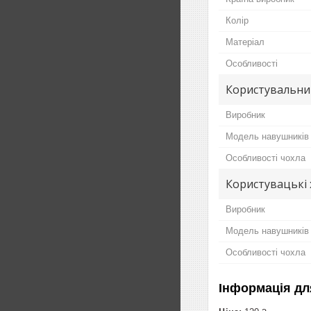
Колір
Матеріал
Особливості
Користувальни
Виробник
Модель навушників
Особливості чохла
Користувацькi
Виробник
Модель навушників
Особливості чохла
Інформація дл