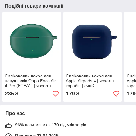
Подібні товари компанії
Силіконовий чохол для
Силіконовий чохол для
Силі
навушників Oppo Enco Air
Apple Airpods 4 | чохол +
Appl
4 Pro (ETEA1) | чохол +
карабін | синій
кара
карабін | зелений
235
179
179
₴
₴
Про нас
96% позитивних з 170 відгуків за рік
Працює з 23.04.2015