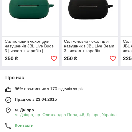
Силіконовий чохол для
Силіконовий чохол для
Силі
навушників JBL Live Buds
навушників JBL Live Beam
JBL 
3 | чохол + карабін |
3 | чохол + карабін |
чохо
зелений
чорний
250
250
225
₴
₴
Про нас
96% позитивних з 170 відгуків за рік
Працює з 23.04.2015
м. Дніпро
м. Дніпро, пр. Олександра Поля, 46, Дніпро, Україна
Контакти