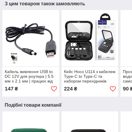
З цим товаром також замовляють
Кабель живлення USB to
Кейс Hoco U114 з кабелем
Проз
DC 12V для роутера | 5.5
Type-C to Type-C та
водо
мм x 2.1 мм | працює від
набором перехідників
само
PowerBank | 100 см |
(Micro USB, USB Type-A,
шт.
147
224
90
₴
₴
чорний
Lightning)
Подібні товари компанії