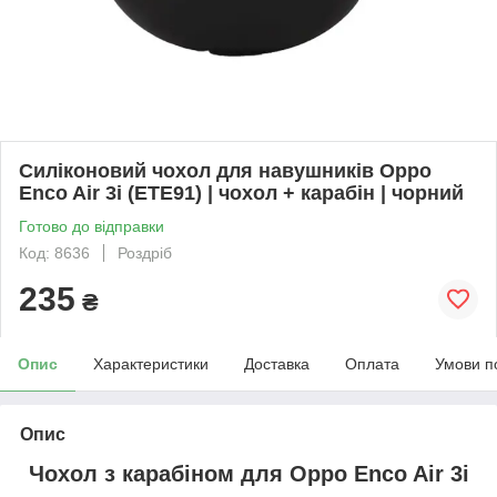
Силіконовий чохол для навушників Oppo
Enco Air 3i (ETE91) | чохол + карабін | чорний
Готово до відправки
Код: 8636
Роздріб
235
₴
Опис
Характеристики
Доставка
Оплата
Умови п
Опис
Чохол з карабіном для
Oppo Enco Air 3i