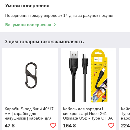
Умови повернення
Повернення товару впродовж 14 днів за рахунок покупця
Всі умови повернення
З цим товаром також замовляють
Карабін S-подібний 40*17
Кабель для зарядки і
Кейс
мм | карабін для
синхронізації Hoco X61
Type
навушників | карабін для
Ultimate USB - Type C | 3A
набо
ключів | чорний
| 1 м | чорний
(Mic
47
164
224
₴
₴
Ligh