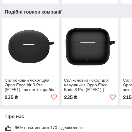
Подібні товари компанії
Силіконовий чохол для
Силіконовий чохол для
Силі
Oppo Enco Air 3 Pro
навушників Oppo Enco
Oppo
(ETE51) | чохол + карабін |
Buds 3 Pro (ETEK1) |
чохо
чорний
чохол + карабін | чорний
235
235
215
₴
₴
Про нас
96% позитивних з 170 відгуків за рік