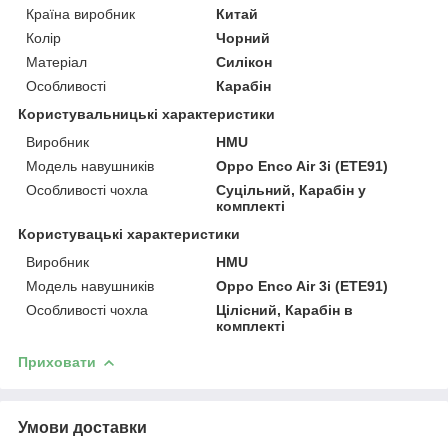
Країна виробник
Китай
Колір
Чорний
Матеріал
Силікон
Особливості
Карабін
Користувальницькі характеристики
Виробник
HMU
Модель навушників
Oppo Enco Air 3i (ETE91)
Особливості чохла
Суцільний, Карабін у
комплекті
Користувацькi характеристики
Виробник
HMU
Модель навушників
Oppo Enco Air 3i (ETE91)
Особливості чохла
Цілісний, Карабін в
комплекті
Приховати
Умови доставки