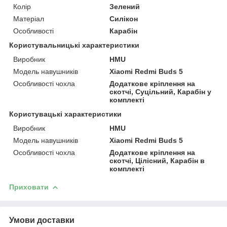
Колір
Зелений
Матеріал
Силікон
Особливості
Карабін
Користувальницькі характеристики
Виробник
HMU
Модель навушників
Xiaomi Redmi Buds 5
Особливості чохла
Додаткове кріплення на
скотчі, Суцільний, Карабін у
комплекті
Користувацькi характеристики
Виробник
HMU
Модель навушників
Xiaomi Redmi Buds 5
Особливості чохла
Додаткове кріплення на
скотчі, Цілісний, Карабін в
комплекті
Приховати
Умови доставки