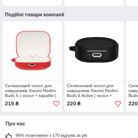
Подібні товари компанії
Силіконовий чохол для
Силіконовий чохол для
Силі
навушників Xiaomi Redmi
навушників Xiaomi Redmi
наву
Buds 5 | чохол + карабін |
Buds 6 Active | чохол +
Buds
червоний
карабін | чорний
кара
215
220
220
₴
₴
Про нас
96% позитивних з 170 відгуків за рік