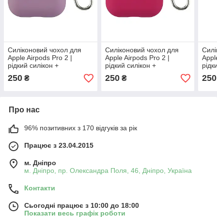
Силіконовий чохол для
Силіконовий чохол для
Силі
Apple Airpods Pro 2 |
Apple Airpods Pro 2 |
Appl
рідкий силікон +
рідкий силікон +
рідк
мікрофібра | Light Purple
мікрофібра | Rose Red
мікр
250
250
250
₴
₴
Plum
Про нас
96% позитивних з 170 відгуків за рік
Працює з 23.04.2015
м. Дніпро
м. Дніпро, пр. Олександра Поля, 46, Дніпро, Україна
Контакти
Сьогодні працює з 10:00 до 18:00
Показати весь графік роботи