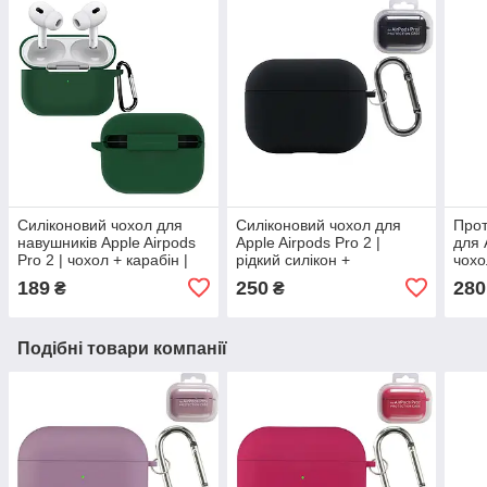
Силіконовий чохол для
Силіконовий чохол для
Про
навушників Apple Airpods
Apple Airpods Pro 2 |
для 
Pro 2 | чохол + карабін |
рідкий силікон +
чохо
зелений
мікрофібра | Black
фікс
189
250
280
₴
₴
Подібні товари компанії