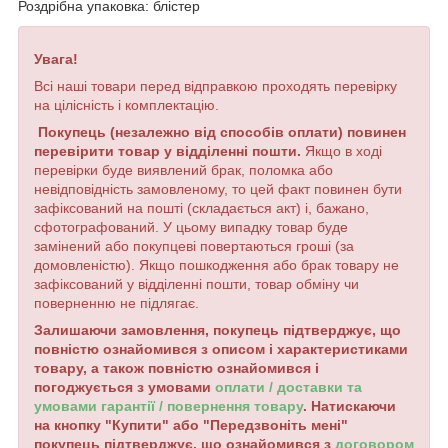
Роздрібна упаковка: блістер
Увага!
Всі наші товари перед відправкою проходять перевірку
на цілісність і комплектацію.
Покупець (незалежно від способів оплати) повинен
перевірити товар у відділенні пошти.
Якщо в ході
перевірки буде виявлений брак, поломка або
невідповідність замовленому, то цей факт повинен бути
зафіксований на пошті (складається акт) і, бажано,
сфотографований. У цьому випадку товар буде
замінений або покупцеві повертаються гроші (за
домовленістю). Якщо пошкодження або брак товару не
зафіксований у відділенні пошти, товар обміну чи
поверненню не підлягає.
Залишаючи замовлення, покупець підтверджує, що
повністю ознайомився з описом і характеристиками
товару, а також повністю ознайомився і
погоджується з умовами
оплати / доставки та
умовами гарантії / повернення товару
. Натискаючи
на кнопку "Купити" або "Передзвоніть мені"
покупець підтверджує, що ознайомився з
договором