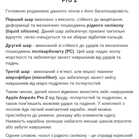
Головною родзинкою данного чохла є його багатошаровість.
Перший шар
виконано з якісного, стійкого до вицвітання,
деформації та механічних пошкоджень
рідкого силікону
(liquid silicone)
. Даний шар забезпечує приємні тактильні
відчуття, легко очищується та не збирає відбитків пальців.
Другий шар
- виконаний зі стійкого до ударів та механічних
пошкоджень
полікарбонату (PC)
. Цей шар надає чохлу
жорсткості та забезпечує захист навушників від ударів та
падінь.
Третій шар
- виконаний з м'якої, але міцної тканини
мікрофібри (microfiber)
, що забезпечує захист кейсу
навушників від мікро-подряпин та потертостей
Таким чином, даний чохол відмінно захистить кейс навушників
Apple Airpods Pro 2
від бруду, потертостей та подряпин, а
також пом'якшить можливі удари та падіння. У комплекті з
чохлом йде легкий компактний карабін, який можна
пристебнути до ременя, рюкзаку або елементів одягу.
Наявність карабіна залишає набагато менше шансів втратити
або забути навушники.
Одним словом, чохол з рідкого силікону - це справді корисний