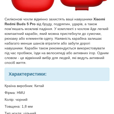
Силіконові чохли відмінно захистять ваші навушники
Xiaomi
Redmi Buds 5 Pro
від бруду, подряпин, ударів, а також
пом'якшать можливі падіння. У комплекті з чохлом йде легкий
компактний карабін, який можна пристебнути до сумочки,
рюкзаку або елементів одягу. Наявність карабіна залишає
набагато менше шансів втратити або забути дорогі
навушники. Карабін також рекомендується використовувати
під час пробіжок, їзди на велосипеді або активних ігор. Одним
словом - це відмінний вибір для людей, які ведуть активний
спосіб життя.
Характеристики:
Країна виробник: Китай
Фірма: HMU
Колір: чорний
Товщина: 1,8 мм
Тип чохла: цільний