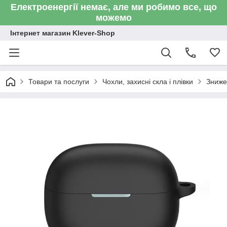
Електроенергії немає, але ми робимо все, що
можемо
Інтернет магазин Klever-Shop
Товари та послуги
Чохли, захисні скла і плівки
Зниже