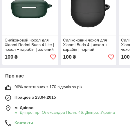
Силіконовий чохол для
Силіконовий чохол для
Силі
Xiaomi Redmi Buds 4 Lite |
Xiaomi Buds 4 | чохол +
Xiao
чохол + карабін | зелений
карабін | чорний
чохо
чер
100
100
100
₴
₴
Про нас
96% позитивних з 170 відгуків за рік
Працює з 23.04.2015
м. Дніпро
м. Дніпро, пр. Олександра Поля, 46, Дніпро, Україна
Контакти