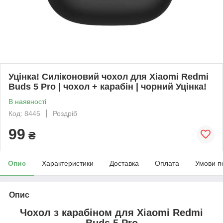
Уцінка! Силіконовий чохол для Xiaomi Redmi
Buds 5 Pro | чохол + карабін | чорний Уцінка!
В наявності
Код: 8445
Роздріб
99
₴
Опис
Характеристики
Доставка
Оплата
Умови п
Опис
Чохол з карабіном для
Xiaomi Redmi
Buds 5 Pro