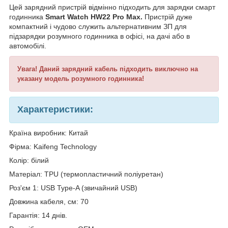
Цей зарядний пристрій
відмінно
підходить
для
зарядки
смарт
годинника
Smart Watch HW22 Pro Max
.
Пристрій дуже
компактний і чудово служить альтернативним ЗП для
підзарядки розумного годинника в офісі, на дачі або в
автомобілі.
Увага!
Даний зарядний кабель підходить виключно на
указану модель розумного годинника!
Характеристики:
Країна виробник: Китай
Фірма:
Kaifeng Technology
Колір: білий
Матеріал: TPU (термопластичний поліуретан)
Роз'єм
1
:
USB Type
-
A
(
звичайний
USB
)
Довжина кабеля, см: 70
Гарантія: 14 днів.