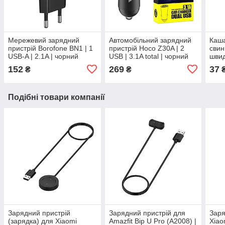
Мережевий зарядний
Автомобільний зарядний
Каша
пристрій Borofone BN1 | 1
пристрій Hoco Z30A | 2
свин
USB-A | 2.1A | чорний
USB | 3.1A total | чорний
швид
для 
152
269
37
₴
₴
Подібні товари компанії
Зарядний пристрій
Зарядний пристрій для
Заря
(зарядка) для Xiaomi
Amazfit Bip U Pro (A2008) |
Xiao