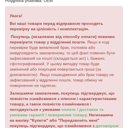
Роздрібна упаковка: OEM
Увага!
Всі наші товари перед відправкою проходять
перевірку на цілісність і комплектацію.
Покупець (незалежно від способу оплати) повинен
перевірити товар у відділенні пошти.
Якщо в ході
перевірки буде виявлений брак, поломка або
невідповідність замовленому, то цей факт повинен бути
зафіксований на пошті (складається акт) і, бажано,
сфотографований. У цьому випадку товар буде
замінений або покупцеві повертаються гроші (за
домовленістю). Якщо пошкодження або брак товару не
зафіксований у відділенні пошти, товар обміну чи
поверненню не підлягає.
Залишаючи замовлення, покупець підтверджує, що
повністю ознайомився з описом і характеристиками
товару, а також повністю ознайомився і
погоджується з умовами
оплати / доставки та
умовами гарантії / повернення товару
. Натискаючи
на кнопку "Купити" або "Передзвоніть мені"
покупець підтверджує, що ознайомився з
договором