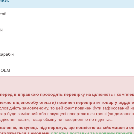
итай
ий
карабін
: OEM
 перед відправкою проходять перевірку на цілісність і комплек
лежно від способу оплати) повинен перевірити товар у відділ
дповідність замовленому, то цей факт повинен бути зафіксований на
вар буде замінений або покупцеві повертаються гроші (за домовле
дділенні пошти, товар обміну чи поверненню не підлягає.
лення, покупець підтверджує, що повністю ознайомився з опи
погоджується з умовами
оплати / доставки та умовами гарантії