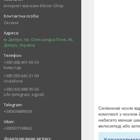
Інтернет магазин Klever-Shop
Оксана
м. Дніпро, пр. Олександра Поля, 46,
Дніпро, Україна
+380 (68) 401-00-59
Київстар
+380 (95) 642-31-00
Vodafone
+380 (63) 688-90-36
Life (telegram, signal)
Силіконові чохли ві
+380636889036
комплекті з чохлом 
набагато менше шанс
велосипеді або акти
+380931598662
Характерист