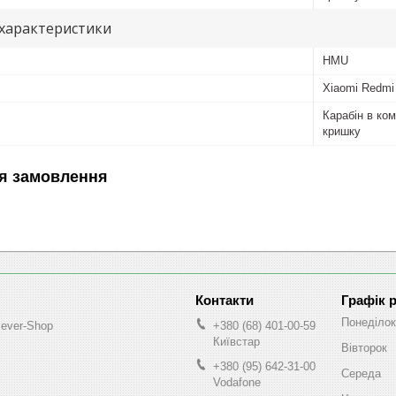
 характеристики
HMU
Xiaomi Redmi
Карабін в ком
кришку
я замовлення
Графік 
Понеділок
lever-Shop
+380 (68) 401-00-59
Київстар
Вівторок
+380 (95) 642-31-00
Середа
Vodafone