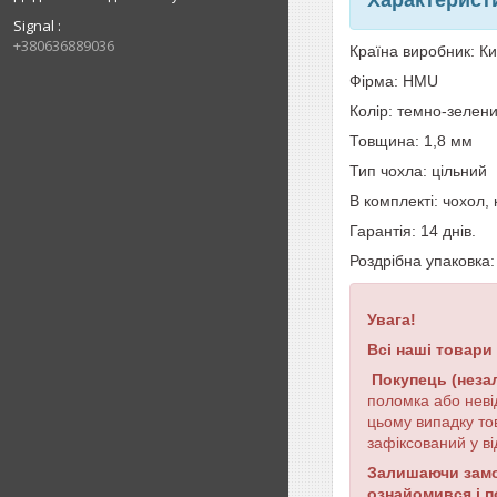
Signal
+380636889036
Країна виробник: К
Фірма: HMU
Колір: темно-зелен
Товщина: 1,8 мм
Тип чохла: цільний
В комплекті: чохол, 
Гарантія: 14 днів.
Роздрібна упаковка
Увага!
Всі наші товари
Покупець (неза
поломка або неві
цьому випадку то
зафіксований у ві
Залишаючи замов
ознайомився і 