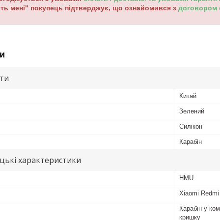
ть мені" покупець підтверджує, що ознайомився з
договором
и
ути
Китай
Зелений
Силікон
Карабін
цькі характеристики
HMU
Xiaomi Redmi
Карабін у ком
кришку