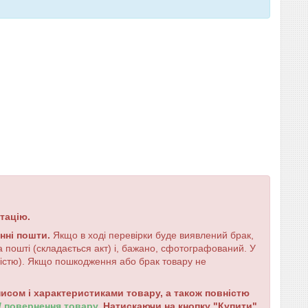
тацію.
енні пошти.
Якщо в ході перевірки буде виявлений брак,
 пошті (складається акт) і, бажано, сфотографований. У
ністю). Якщо пошкодження або брак товару не
сом і характеристиками товару, а також повністю
 / повернення товару
. Натискаючи на кнопку "Купити"