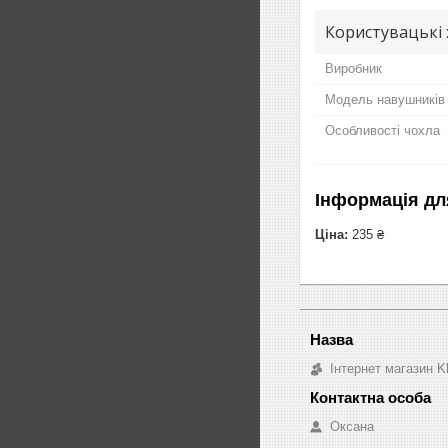
Користувацькi
Виробник
Модель навушників
Особливості чохла
Інформація дл
Ціна:
235 ₴
Інтернет магазин K
Оксана