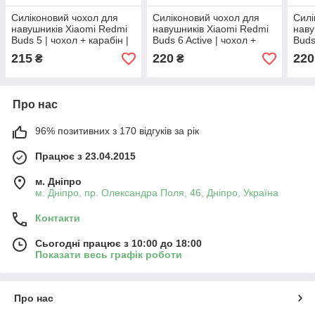
Силіконовий чохол для
Силіконовий чохол для
Силі
навушників Xiaomi Redmi
навушників Xiaomi Redmi
наву
Buds 5 | чохол + карабін |
Buds 6 Active | чохол +
Buds
червоний
карабін | чорний
кара
215
220
220
₴
₴
Про нас
96% позитивних з 170 відгуків за рік
Працює з 23.04.2015
м. Дніпро
м. Дніпро, пр. Олександра Поля, 46, Дніпро, Україна
Контакти
Сьогодні працює з 10:00 до 18:00
Показати весь графік роботи
Про нас