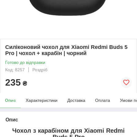
Силіконовий чохол для Xiaomi Redmi Buds 5
Pro | чохол + карабін | чорний
Готово до відправки
Код: 8257
Роздріб
235
₴
Опис
Характеристики
Доставка
Оплата
Умови п
Опис
Чохол з карабіном для
Xiaomi Redmi
Buds 5 Pro