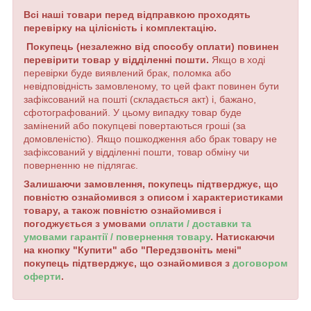
Всі наші товари перед відправкою проходять
перевірку на цілісність і комплектацію.
Покупець (незалежно від способу оплати) повинен
перевірити товар у відділенні пошти.
Якщо в ході
перевірки буде виявлений брак, поломка або
невідповідність замовленому, то цей факт повинен бути
зафіксований на пошті (складається акт) і, бажано,
сфотографований. У цьому випадку товар буде
замінений або покупцеві повертаються гроші (за
домовленістю). Якщо пошкодження або брак товару не
зафіксований у відділенні пошти, товар обміну чи
поверненню не підлягає.
Залишаючи замовлення, покупець підтверджує, що
повністю ознайомився з описом і характеристиками
товару, а також повністю ознайомився і
погоджується з умовами
оплати / доставки та
умовами гарантії / повернення товару
. Натискаючи
на кнопку "Купити" або "Передзвоніть мені"
покупець підтверджує, що ознайомився з
договором
оферти
.