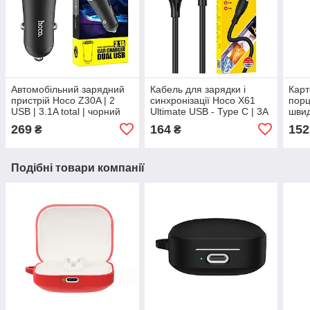
Автомобільний зарядний
Кабель для зарядки і
Карт
пристрій Hoco Z30A | 2
синхронізації Hoco X61
порці
USB | 3.1A total | чорний
Ultimate USB - Type C | 3A
швид
| 1 м | чорний
для 
269
164
152
₴
₴
Подібні товари компанії