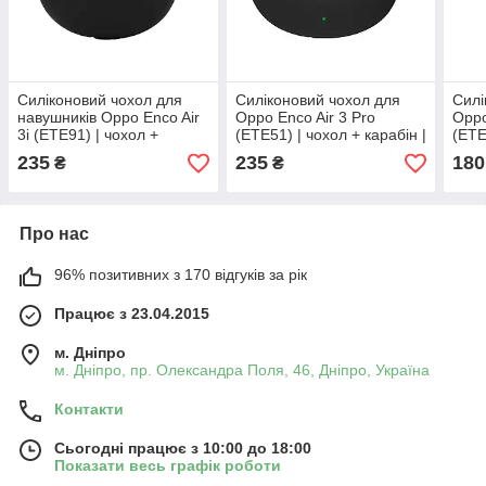
Силіконовий чохол для
Силіконовий чохол для
Силі
навушників Oppo Enco Air
Oppo Enco Air 3 Pro
Oppo
3i (ETE91) | чохол +
(ETE51) | чохол + карабін |
(ETE
карабін | чорний
чорний
чер
235
235
180
₴
₴
Про нас
96% позитивних з 170 відгуків за рік
Працює з 23.04.2015
м. Дніпро
м. Дніпро, пр. Олександра Поля, 46, Дніпро, Україна
Контакти
Сьогодні працює з 10:00 до 18:00
Показати весь графік роботи