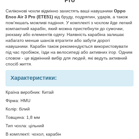
Силіконові чохли відмінно захистять ваші навушники
Oppo
Enco Air 3 Pro (ETE51)
від бруду, подряпин, ударів, а також
пом'якшать можливі падіння. У комплекті з чохлом йде легкий
компактний карабін, який можна пристебнути до сумочки,
рюкзаку або елементів одягу. Наявність карабіна залишає
набагато менше шансів втратити або забути дорогі
навушники. Карабін також рекомендується використовувати
під час пробіжок, їзди на велосипеді або активних ігор. Одним
словом - це відмінний вибір для людей, які ведуть активний
спосіб життя.
Характеристики:
Країна виробник: Китай
Фірма: HMU
Колір: білий
Товщина: 1,8 мм
Тип чохла: цільний
В комплекті: чохол, карабін