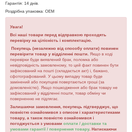
Гарантія: 14 днів.
Роздрібна упаковка: OEM
Увага!
Всі наші товари перед відправкою проходять
перевірку на цілісність і комплектацію.
Покупець (незалежно від способу оплати) повинен
перевірити товар у відділенні пошти.
Якщо в ході
перевірки буде виявлений брак, поломка або
невідповідність замовленому, то цей факт повинен бути
зафіксований на пошті (складається акт) і, бажано,
сфотографований. У цьому випадку товар буде
замінений або покупцеві повертаються гроші (за
домовленістю). Якщо пошкодження або брак товару не
зафіксований у відділенні пошти, товар обміну чи
поверненню не підлягає.
Залишаючи замовлення, покупець підтверджує, що
повністю ознайомився з описом і характеристиками
товару, а також повністю ознайомився і
погоджується з умовами
оплати / доставки та
умовами гарантії / повернення товару
. Натискаючи