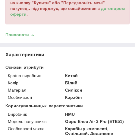
на кнопку "Купити" або "Передзвоніть мені"
покупець підтверджує, що ознайомився з
договором
оферти
.
Приховати
Характеристики
Основні атрибути
Країна виробник
Китай
Колір
Білий
Матеріал
Силікон
Особливості
Карабін
Користувальницькі характеристики
Виробник
HMU
Модель навушників
Oppo Enco Air 3 Pro (ETE51)
Особливості чохла
Карабін у комплекті,
Суцільний, Додаткове