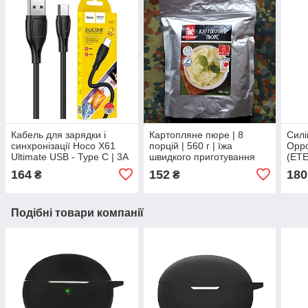
Кабель для зарядки і
Картопляне пюре | 8
Силі
синхронізації Hoco X61
порцій | 560 г | їжа
Oppo
Ultimate USB - Type C | 3A
швидкого приготування
(ETE
| 1 м | чорний
для туристів та військових
зел
164
152
180
₴
₴
Подібні товари компанії