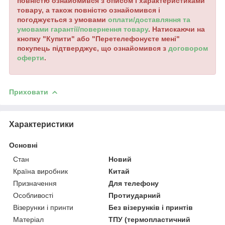
повністю ознайомився з описом і характеристиками
товару, а також повністю ознайомився і
погоджується з умовами
оплати/доставляння та
умовами гарантії/повернення товару
. Натискаючи на
кнопку "Купити" або "Перетелефонуєте мені"
покупець підтверджує, що ознайомився з
договором
оферти
.
Приховати
Характеристики
Основні
Стан
Новий
Країна виробник
Китай
Призначення
Для телефону
Особливості
Протиударний
Візерунки і принти
Без візерунків і принтів
Матеріал
ТПУ (термопластичний