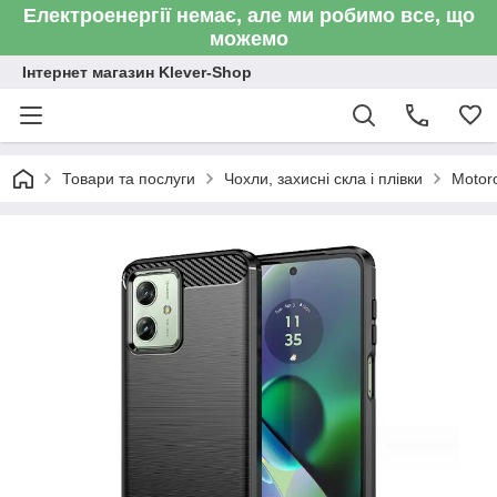
Електроенергії немає, але ми робимо все, що
можемо
Інтернет магазин Klever-Shop
Товари та послуги
Чохли, захисні скла і плівки
Motor