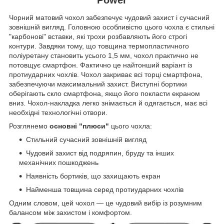
Чорний матовий чохол забезпечує чудовий захист і сучасний
зовнішній вигляд. Головною особливістю цього чохла є стильні
"карбонові" вставки, які трохи розбавляють його строгі
контури. Завдяки тому, що товщина термопластичного
поліуретану становить усього 1,5 мм, чохол практично не
потовщує смартфон. Фактично це найтонший варіант із
протиударних чохлів. Чохол закриває всі торці смартфона,
забезпечуючи максимальний захист. Виступні бортики
оберігають скло смартфона, якщо його покласти екраном
вниз. Чохол-накладка легко знімається й одягається, має всі
необхідні технологічні отвори.
Розглянемо
основні "плюси"
цього чохла:
Стильний сучасний зовнішній вигляд
Чудовий захист від подряпин, бруду та інших
механічних пошкоджень
Наявність бортиків, що захищають екран
Найменша товщина серед протиударних чохлів
Одним словом, цей чохол — це чудовий вибір із розумним
балансом між захистом і комфортом.