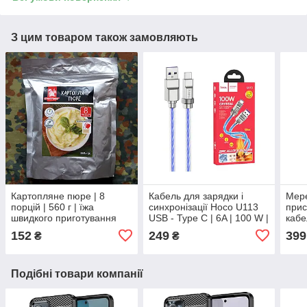
З цим товаром також замовляють
Картопляне пюре | 8
Кабель для зарядки і
Мер
порцій | 560 г | їжа
синхронізації Hoco U113
прис
швидкого приготування
USB - Type C | 6A | 100 W |
кабе
для туристів та військових
1 м | синій
PD 3
152
249
399
₴
₴
Подібні товари компанії