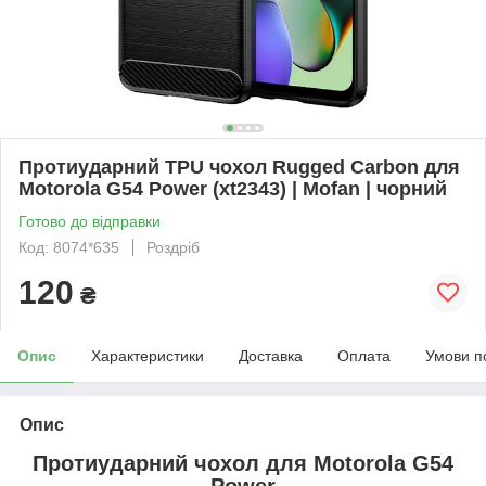
Протиударний TPU чохол Rugged Carbon для
Motorola G54 Power (xt2343) | Mofan | чорний
Готово до відправки
Код: 8074*635
Роздріб
120
₴
Опис
Характеристики
Доставка
Оплата
Умови п
Опис
Протиударний чохол для
Motorola G54
Power