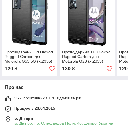
Протиударний TPU чохол
Протиударний TPU чохол
Прот
Rugged Carbon для
Rugged Carbon для
Rugg
Motorola G53 5G (xt2335) |
Motorola G23 (xt2333) |
Moto
Mofan | чорний
Mofan | чорний
Mofa
120
130
120
₴
₴
Про нас
96% позитивних з 170 відгуків за рік
Працює з 23.04.2015
м. Дніпро
м. Дніпро, пр. Олександра Поля, 46, Дніпро, Україна