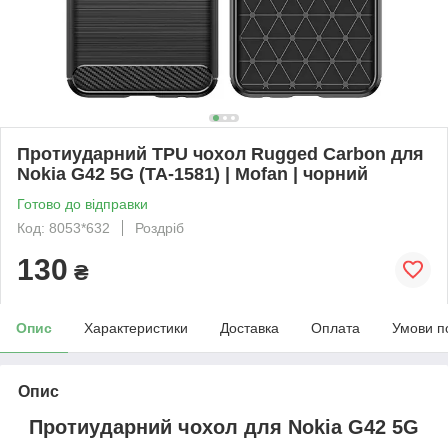
Протиударний TPU чохол Rugged Carbon для
Nokia G42 5G (TA-1581) | Mofan | чорний
Готово до відправки
Код: 8053*632
Роздріб
130
₴
Опис
Характеристики
Доставка
Оплата
Умови п
Опис
Протиударний чохол для
Nokia G42 5G