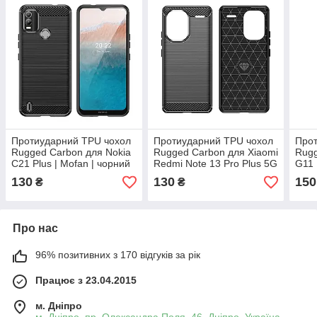
Протиударний TPU чохол
Протиударний TPU чохол
Прот
Rugged Carbon для Nokia
Rugged Carbon для Xiaomi
Rugg
C21 Plus | Mofan | чорний
Redmi Note 13 Pro Plus 5G
G11 
| Mofan | чорний
130
130
150
₴
₴
Про нас
96% позитивних з 170 відгуків за рік
Працює з 23.04.2015
м. Дніпро