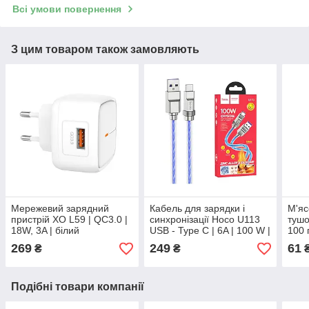
Всі умови повернення
З цим товаром також замовляють
Мережевий зарядний
Кабель для зарядки і
М'яс
пристрій XO L59 | QC3.0 |
синхронізації Hoco U113
тушо
18W, 3A | білий
USB - Type C | 6A | 100 W |
100 
1 м | синій
тури
269
249
61
₴
₴
Подібні товари компанії