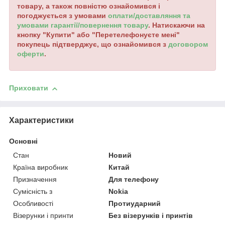
товару, а також повністю ознайомився і
погоджується з умовами
оплати/доставляння та
умовами гарантії/повернення товару
. Натискаючи на
кнопку "Купити" або "Перетелефонуєте мені"
покупець підтверджує, що ознайомився з
договором
оферти
.
Приховати
Характеристики
Основні
Стан
Новий
Країна виробник
Китай
Призначення
Для телефону
Сумісність з
Nokia
Особливості
Протиударний
Візерунки і принти
Без візерунків і принтів