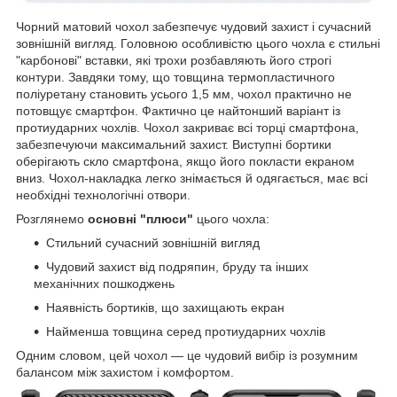
Чорний матовий чохол забезпечує чудовий захист і сучасний
зовнішній вигляд. Головною особливістю цього чохла є стильні
"карбонові" вставки, які трохи розбавляють його строгі
контури. Завдяки тому, що товщина термопластичного
поліуретану становить усього 1,5 мм, чохол практично не
потовщує смартфон. Фактично це найтонший варіант із
протиударних чохлів. Чохол закриває всі торці смартфона,
забезпечуючи максимальний захист. Виступні бортики
оберігають скло смартфона, якщо його покласти екраном
вниз. Чохол-накладка легко знімається й одягається, має всі
необхідні технологічні отвори.
Розглянемо
основні "плюси"
цього чохла:
Стильний сучасний зовнішній вигляд
Чудовий захист від подряпин, бруду та інших
механічних пошкоджень
Наявність бортиків, що захищають екран
Найменша товщина серед протиударних чохлів
Одним словом, цей чохол — це чудовий вибір із розумним
балансом між захистом і комфортом.