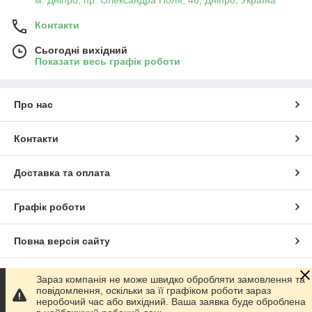
м. Дніпро, пр. Олександра Поля, 46, Дніпро, Україна
Контакти
Сьогодні вихідний
Показати весь графік роботи
Про нас
Контакти
Доставка та оплата
Графік роботи
Повна версія сайту
Сайт створено на маркетплейсі
Prom.ua
Зараз компанія не може швидко обробляти замовлення та
повідомлення, оскільки за її графіком роботи зараз
неробочий час або вихідний. Ваша заявка буде оброблена
Політика конфіденційності