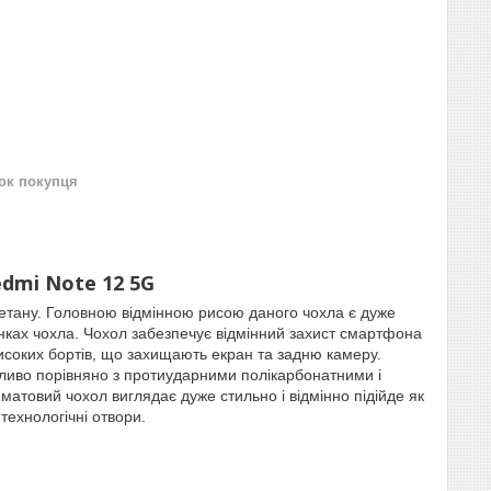
нок покупця
edmi Note 12 5G
етану. Головною відмінною рисою даного чохла є дуже
інках чохла. Чохол забезпечує відмінний захист смартфона
високих бортів, що захищають екран та задню камеру.
ливо порівняно з протиударними полікарбонатними і
атовий чохол виглядає дуже стильно і відмінно підійде як
 технологічні отвори.