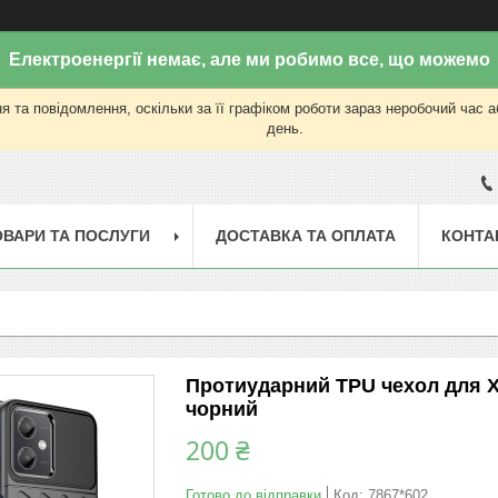
Електроенергії немає, але ми робимо все, що можемо
 та повідомлення, оскільки за її графіком роботи зараз неробочий час 
день.
ОВАРИ ТА ПОСЛУГИ
ДОСТАВКА ТА ОПЛАТА
КОНТА
Протиударний TPU чехол для Xia
чорний
200 ₴
Готово до відправки
Код:
7867*602