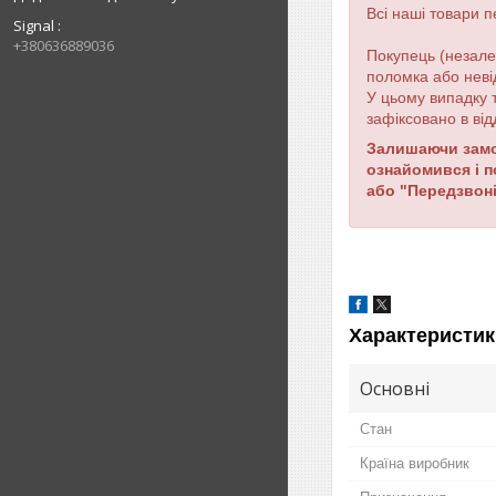
Всі наші товари п
Signal
+380636889036
Покупець (незале
поломка або неві
У цьому випадку 
зафіксовано в ві
Залишаючи замов
ознайомився і 
або "Передзвоні
Характеристик
Основні
Стан
Країна виробник