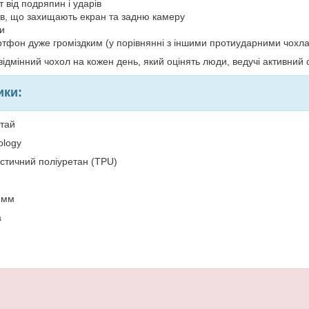
 від подряпин і ударів
ів, що захищають екран та задню камеру
ли
ртфон дуже громіздким (у порівнянні з іншими протиударними чохл
ідмінний чохол на кожен день, який оцінять люди, ведучі активний с
ики:
итай
ology
стичний поліуретан (TPU)
 мм
а