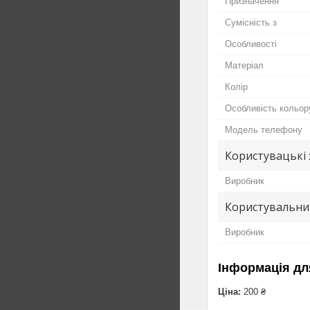
Призначення
Сумісність з
Особливості
Матеріал
Колір
Особливість кольор
Модель телефону
Користувацькi
Виробник
Користувальни
Виробник
Інформація дл
Ціна:
200 ₴