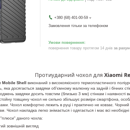
+380 (68) 401-00-59
Замовлення тільки за телефоном
повернення товару протягом 14 днів
за раху
Протиударний чохол для
Xiaomi R
л
Mobile Shell
виконаний з високоякісного термопластичного поліур
, яка досягається завдяки об'ємному малюнку на задній і бічних ст
оджень завдяки досить товстим (близько 3 мм) стінкам і наявності 
тойну товщину чохол не сильно збільшує розміри смартфона, особ
ми. Чохол комфортно лежить в руці і практично не ковзає. Чорний м
кам. Чохол накладка легко знімається і одягається і має всі необхідні
 "плюси" даного чохла:
гий зовнішній вигляд