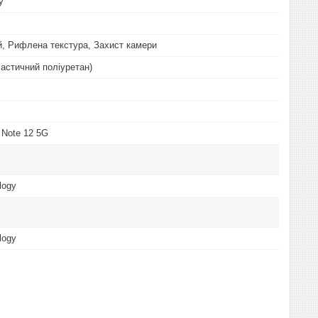
у
, Рифлена текстура, Захист камери
астичний поліуретан)
 Note 12 5G
logy
logy