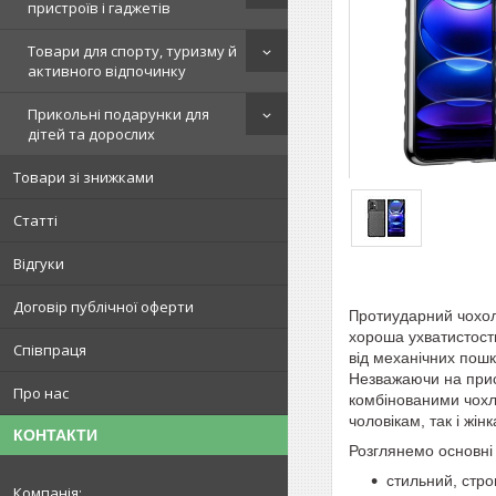
пристроїв і гаджетів
Товари для спорту, туризму й
активного відпочинку
Прикольні подарунки для
дітей та дорослих
Товари зі знижками
Статті
Відгуки
Договір публічної оферти
ротиударний чохо
П
хороша ухватистость
Співпраця
від механічних пошк
Незважаючи на прис
Про нас
комбінованими чохла
чоловікам, так і жін
КОНТАКТИ
Розглянемо основні
стильний, стро