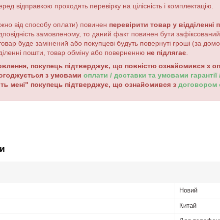
еред відправкою проходять перевірку на цілісність і комплектацію.
жно від способу оплати) повинен
перевірити товар у відділенні 
дповідність замовленому, то даний факт повинен бути зафіксований 
товар буде замінений або покупцеві будуть повернуті гроші (за до
дділенні пошти, товар обміну або поверненню
не підлягає
.
лення, покупець підтверджує, що повністю ознайомився з опи
погоджується з умовами
оплати / доставки та умовами гарантії
ть мені" покупець підтверджує, що ознайомився з
договором
и
Новий
Китай