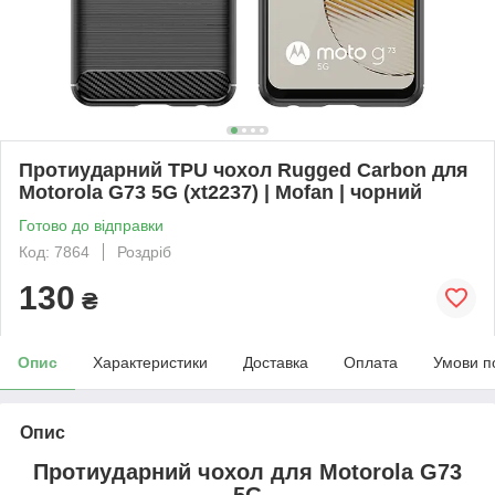
Протиударний TPU чохол Rugged Carbon для
Motorola G73 5G (xt2237) | Mofan | чорний
Готово до відправки
Код: 7864
Роздріб
130
₴
Опис
Характеристики
Доставка
Оплата
Умови п
Опис
Протиударний чохол для
Motorola G73
5G