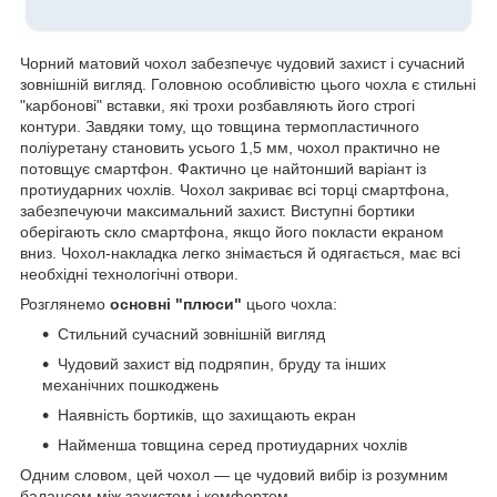
Чорний матовий чохол забезпечує чудовий захист і сучасний
зовнішній вигляд. Головною особливістю цього чохла є стильні
"карбонові" вставки, які трохи розбавляють його строгі
контури. Завдяки тому, що товщина термопластичного
поліуретану становить усього 1,5 мм, чохол практично не
потовщує смартфон. Фактично це найтонший варіант із
протиударних чохлів. Чохол закриває всі торці смартфона,
забезпечуючи максимальний захист. Виступні бортики
оберігають скло смартфона, якщо його покласти екраном
вниз. Чохол-накладка легко знімається й одягається, має всі
необхідні технологічні отвори.
Розглянемо
основні "плюси"
цього чохла:
Стильний сучасний зовнішній вигляд
Чудовий захист від подряпин, бруду та інших
механічних пошкоджень
Наявність бортиків, що захищають екран
Найменша товщина серед протиударних чохлів
Одним словом, цей чохол — це чудовий вибір із розумним
балансом між захистом і комфортом.