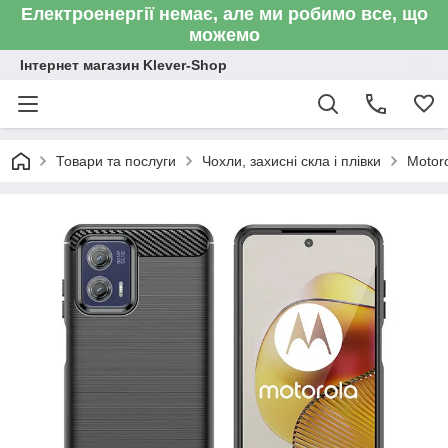
Електроенергії немає, але ми робимо все, що
можемо
Інтернет магазин Klever-Shop
Товари та послуги
Чохли, захисні скла і плівки
Motor