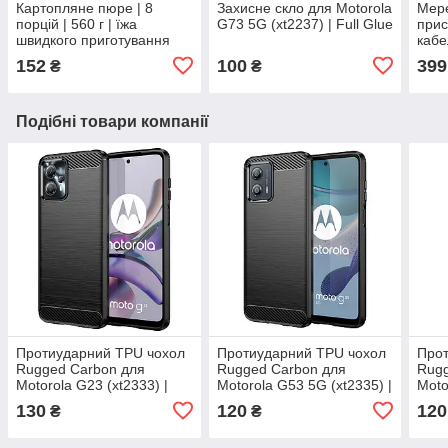
Картопляне пюре | 8
Захисне скло для Motorola
Мер
порцій | 560 г | їжа
G73 5G (xt2237) | Full Glue
прис
швидкого приготування
кабе
для туристів та військових
PD 3
152
100
399
₴
₴
Подібні товари компанії
Протиударний TPU чохол
Протиударний TPU чохол
Прот
Rugged Carbon для
Rugged Carbon для
Rugg
Motorola G23 (xt2333) |
Motorola G53 5G (xt2335) |
Moto
Mofan | чорний
Mofan | чорний
Mofa
130
120
120
₴
₴