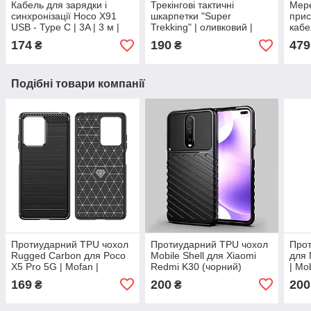
Кабель для зарядки і
Трекінгові тактичні
Мер
синхронізації Hoco X91
шкарпетки "Super
прис
USB - Type C | 3A | 3 м |
Trekking" | оливковий |
кабе
чорний
демісезонні | середні | 25 /
PD 3
174
190
479
₴
₴
M / 38-40
біли
Подібні товари компанії
Протиударний TPU чохол
Протиударний TPU чохол
Прот
Rugged Carbon для Poco
Mobile Shell для Xiaomi
для 
X5 Pro 5G | Mofan |
Redmi K30 (чорний)
| Mo
чорний
169
200
200
₴
₴