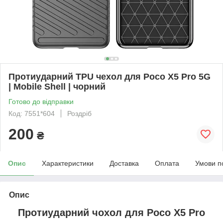
Протиударний TPU чехол для Poco X5 Pro 5G
| Mobile Shell | чорний
Готово до відправки
Код: 7551*604
Роздріб
200
₴
Опис
Характеристики
Доставка
Оплата
Умови п
Опис
Протиударний чохол для
Poco X5 Pro