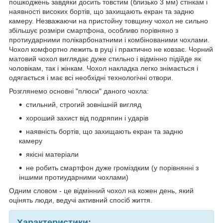
пошкоджень завдяки досить товстим (близько 3 мм) стінкам і
наявності високих бортів, що захищають екран та задню
камеру. Незважаючи на пристойну товщину чохол не сильно
збільшує розміри смартфона, особливо порівняно з
протиударними полікарбонатними і комбінованими чохлами.
Чохол комфортно лежить в руці і практично не ковзає. Чорний
матовий чохол виглядає дуже стильно і відмінно підійде як
чоловікам, так і жінкам. Чохол накладка легко знімається і
одягається і має всі необхідні технологічні отвори.
Розглянемо основні "плюси" даного чохла:
стильний, строгий зовнішній вигляд
хороший захист від подряпин і ударів
наявність бортів, що захищають екран та задню
камеру
якісні матеріали
не робить смартфон дуже громіздким (у порівнянні з
іншими протиударними чохлами)
Одним словом - це відмінний чохол на кожен день, який
оцінять люди, ведучі активний спосіб життя.
Характеристики: