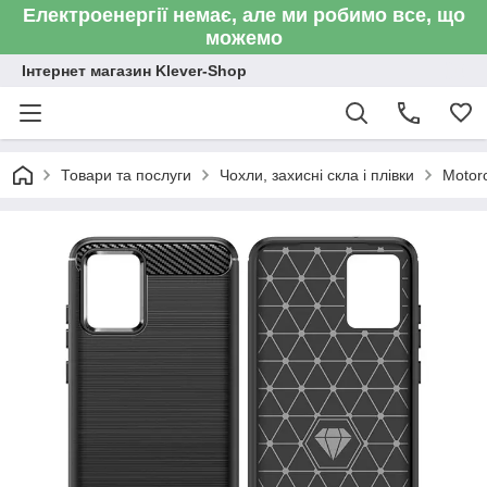
Електроенергії немає, але ми робимо все, що
можемо
Інтернет магазин Klever-Shop
Товари та послуги
Чохли, захисні скла і плівки
Motor