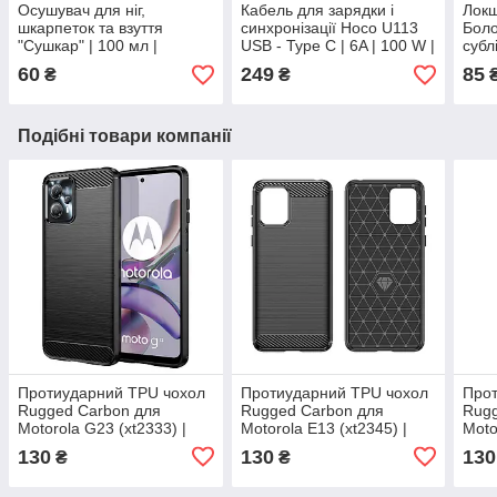
Осушувач для ніг,
Кабель для зарядки і
Локш
шкарпеток та взуття
синхронізації Hoco U113
Боло
"Сушкар" | 100 мл |
USB - Type C | 6A | 100 W |
субл
антибактеріальна пудра
1 м | синій
похо
60
249
85
₴
₴
для ніг та взуття
Подібні товари компанії
Протиударний TPU чохол
Протиударний TPU чохол
Прот
Rugged Carbon для
Rugged Carbon для
Rugg
Motorola G23 (xt2333) |
Motorola E13 (xt2345) |
Moto
Mofan | чорний
Mofan | чорний
Mofa
130
130
130
₴
₴