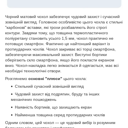
Чорний матовий чохол забезпечує чудовий захист і сучасний
зовнішній вигляд. Головною особливістю цього чохла є стильні
"карбонові" вставки, які трохи розбавляють його строгі
контури. Завдяки тому, що товщина термопластичного
поліуретану становить усього 1,5 мм, чохол практично не
потовщує смартфон. Фактично це найтонший варіант із
протиударних чохлів. Чохол закриває всі торці смартфона,
забезпечуючи максимальний захист. Виступні бортики
оберігають скло смартфона, якщо його покласти екраном
вниз. Чохол-накладка легко знімається й одягається, має всі
необхідні технологічні отвори.
Розглянемо
основні "плюси"
цього чохла:
Стильний сучасний зовнішній вигляд
Чудовий захист від подряпин, бруду та інших
механічних пошкоджень
Наявність бортиків, що захищають екран
Найменша товщина серед протиударних чохлів
Одним словом, цей чохол — це чудовий вибір із розумним