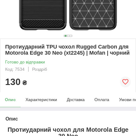
Протиударний TPU чохол Rugged Carbon для
Motorola Edge 30 Neo (xt2245) | Mofan | чорний
Готово до відправки
Код: 7534
Роздріб
130
₴
Опис
Характеристики
Доставка
Оплата
Умови п
Опис
Протиударний чохол для
Motorola Edge
30 Neo