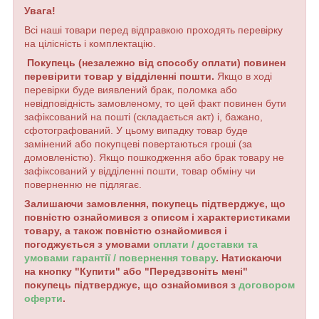
Увага!
Всі наші товари перед відправкою проходять перевірку
на цілісність і комплектацію.
Покупець (незалежно від способу оплати) повинен
перевірити товар у відділенні пошти.
Якщо в ході
перевірки буде виявлений брак, поломка або
невідповідність замовленому, то цей факт повинен бути
зафіксований на пошті (складається акт) і, бажано,
сфотографований. У цьому випадку товар буде
замінений або покупцеві повертаються гроші (за
домовленістю). Якщо пошкодження або брак товару не
зафіксований у відділенні пошти, товар обміну чи
поверненню не підлягає.
Залишаючи замовлення, покупець підтверджує, що
повністю ознайомився з описом і характеристиками
товару, а також повністю ознайомився і
погоджується з умовами
оплати / доставки та
умовами гарантії / повернення товару
. Натискаючи
на кнопку "Купити" або "Передзвоніть мені"
покупець підтверджує, що ознайомився з
договором
оферти
.