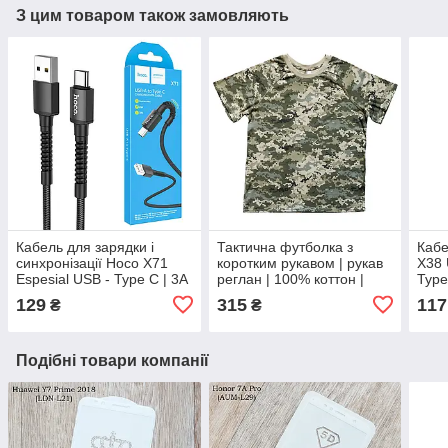
З цим товаром також замовляють
Кабель для зарядки і
Тактична футболка з
Кабе
синхронізації Hoco X71
коротким рукавом | рукав
X38 
Espesial USB - Type C | 3A
реглан | 100% коттон |
Type
| 1 м | чорний
піксель ММ14 | M (46-48)
129
315
117
₴
₴
Подібні товари компанії