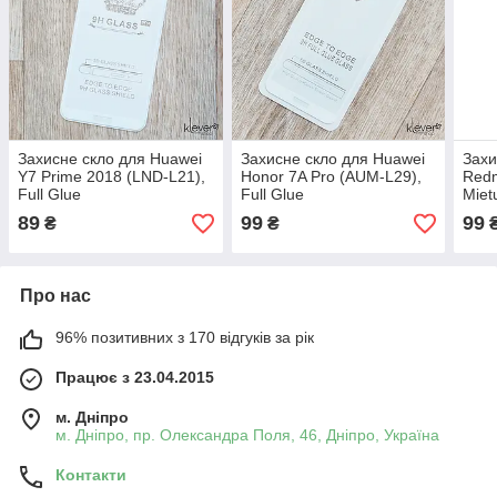
Захисне скло для Huawei
Захисне скло для Huawei
Захи
Y7 Prime 2018 (LND-L21),
Honor 7A Pro (AUM-L29),
Redm
Full Glue
Full Glue
Miet
89
99
99
₴
₴
Про нас
96% позитивних з 170 відгуків за рік
Працює з 23.04.2015
м. Дніпро
м. Дніпро, пр. Олександра Поля, 46, Дніпро, Україна
Контакти