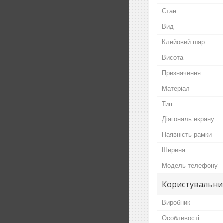
Стан
Вид
Клейовий шар
Висота
Призначення
Матеріал
Тип
Діагональ екрану
Наявність рамки
Ширина
Модель телефону
Користувальни
Виробник
Особливості