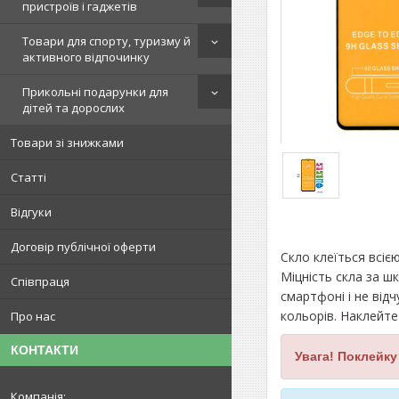
пристроїв і гаджетів
Товари для спорту, туризму й
активного відпочинку
Прикольні подарунки для
дітей та дорослих
Товари зі знижками
Статті
Відгуки
Договір публічної оферти
Скло клеїться всіє
Міцність скла за ш
Співпраця
смартфоні і не від
кольорів. Наклейте
Про нас
КОНТАКТИ
Увага! Поклейку