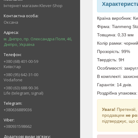
Характерист
Інтернет магазин Klever-Shop
Країна виробник: К
Оксана
Фірма: Tianmeng St
Товщина: 0,33 мм
м. Дніпро, пр. Олександра Поля, 46,
Колір рамки: чорни
Дніпро, Україна
Прозорість: 99%
Твердість: 9H
+380 (68) 401-00-59
Київстар
Особливості: закруг
+380 (95) 642-31-00
В комплекті: захисн
Vodafone
Гарантія: 14 днів.
+380 (63) 688-90-36
Life (telegram, signal)
Роздрібна упаковка:
+380636889036
Увага!
Претензії,
продавцем
не р
підтверджує, що 
+380931598662