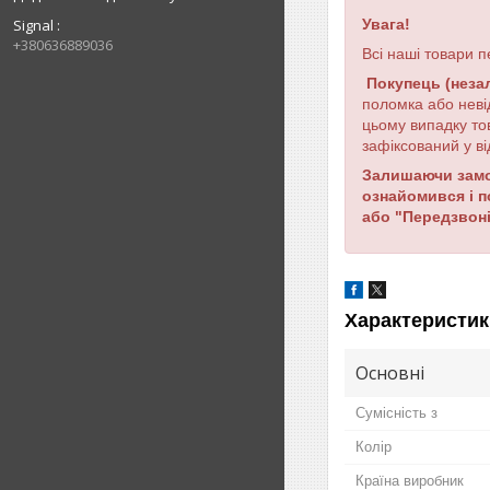
Signal
Увага!
+380636889036
Всі наші товари п
Покупець (неза
поломка або неві
цьому випадку то
зафіксований у ві
Залишаючи замов
ознайомився і 
або "Передзвоні
Характеристик
Основні
Сумісність з
Колір
Країна виробник