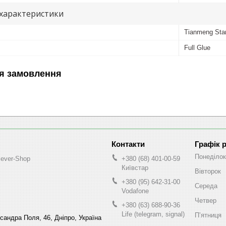
 характеристики
Tianmeng Sta
Full Glue
я замовлення
Графік 
Понеділок
lever-Shop
+380 (68) 401-00-59
Київстар
Вівторок
+380 (95) 642-31-00
Середа
Vodafone
Четвер
+380 (63) 688-90-36
Life (telegram, signal)
Пʼятниця
ксандра Поля, 46, Дніпро, Україна