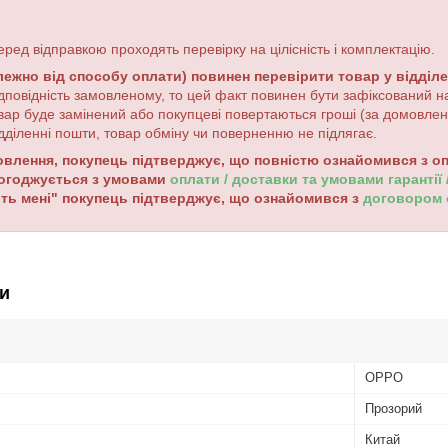
еред відправкою проходять перевірку на цілісність і комплектацію.
лежно від способу оплати) повинен перевірити товар у відділ
дповідність замовленому, то цей факт повинен бути зафіксований на
вар буде замінений або покупцеві повертаються гроші (за домовле
дділенні пошти, товар обміну чи поверненню не підлягає.
лення, покупець підтверджує, що повністю ознайомився з опи
погоджується з умовами
оплати / доставки та умовами гарантії
ть мені" покупець підтверджує, що ознайомився з
договором
и
OPPO
Прозорий
Китай