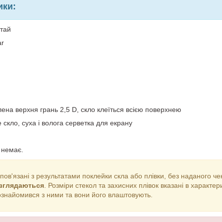
ики:
итай
ar
й
лена верхня грань 2,5 D, скло клеїться всією поверхнею
е скло, суха і волога серветка для екрану
 немає.
 пов'язані з результатами поклейки скла або плівки, без наданого ч
озглядаються
. Розміри стекол та захисних плівок вказані в характ
ознайомився з ними та вони його влаштовують.