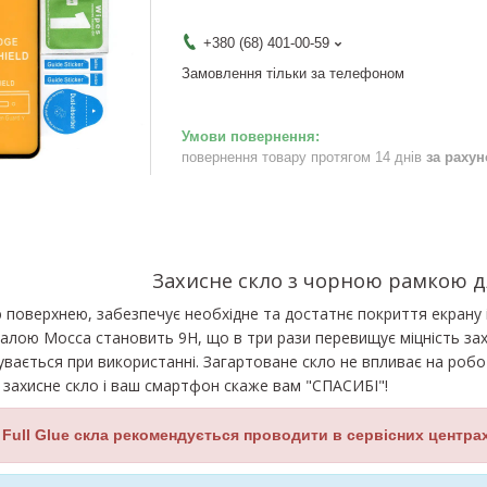
+380 (68) 401-00-59
Замовлення тільки за телефоном
повернення товару протягом 14 днів
за раху
Захисне скло з чорною рамкою 
ю поверхнею, забезпечує необхідне та достатнє покриття екрану і
калою Мосса становить 9H, що в три рази перевищує міцність зах
чувається при використанні. Загартоване скло не впливає на роб
 захисне скло і ваш смартфон скаже вам "СПАСИБІ"!
 Full Glue скла рекомендується проводити в сервісних центрах