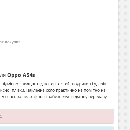
нок покупця
для
Oppo A54s
 відмінно захищає від потертостей, подряпин і ударів.
исної плівки. Наклеєне скло практично не помітно на
оту сенсора смартфона і забезпечує відмінну передачу
.