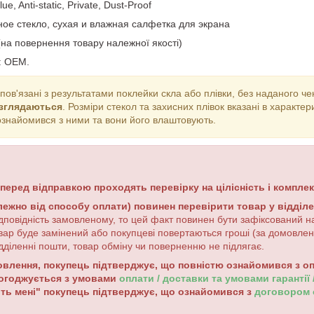
lue, Anti-static, Private, Dust-Proof
ное стекло, сухая и влажная салфетка для экрана
(на повернення товару належної якості)
: OEM.
 пов'язані з результатами поклейки скла або плівки, без наданого ч
озглядаються
. Розміри стекол та захисних плівок вказані в характ
ознайомився з ними та вони його влаштовують.
 перед відправкою проходять перевірку на цілісність і комплек
лежно від способу оплати) повинен перевірити товар у відділ
дповідність замовленому, то цей факт повинен бути зафіксований на
вар буде замінений або покупцеві повертаються гроші (за домовле
дділенні пошти, товар обміну чи поверненню не підлягає.
лення, покупець підтверджує, що повністю ознайомився з опи
погоджується з умовами
оплати / доставки та умовами гарантії
ть мені" покупець підтверджує, що ознайомився з
договором