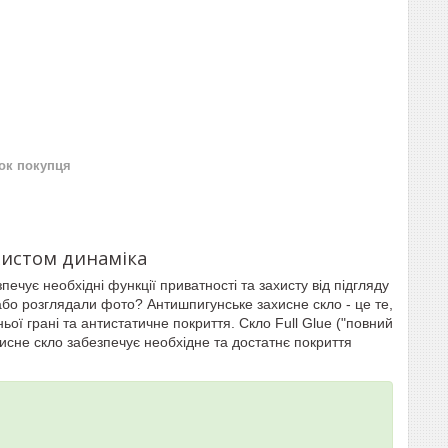
нок покупця
хистом динаміка
печує необхідні функції приватності та захисту від підгляду
або розглядали фото? Антишпигунське захисне скло - це те,
ьої грані та антистатичне покриття. Скло Full Glue ("повний
исне скло забезпечує необхідне та достатнє покриття