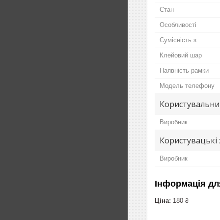
Стан
Особливості
Сумісність з
Клейовий шар
Наявність рамки
Модель телефону
Користувальни
Виробник
Користувацькi
Виробник
Інформація дл
Ціна:
180 ₴