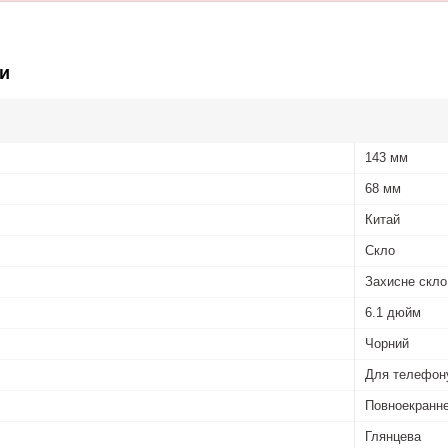
и
143 мм
68 мм
Китай
Скло
Захисне скло
6.1 дюйм
Чорний
Для телефон
Повноекранн
Глянцева