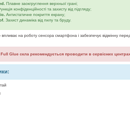
ed.
Плавне заокгруглення верхньої грані;
ункція конфіденційності та захисту від підгляду;
ic
.
Антистатичне покриття екрану;
of.
Захист динаміка від пилу та бруду.
е впливає на роботу сенсора смартфона і забезпечує відмінну пере
 Full Glue скла рекомендується проводити в сервісних центра
ики:
итай
g
й