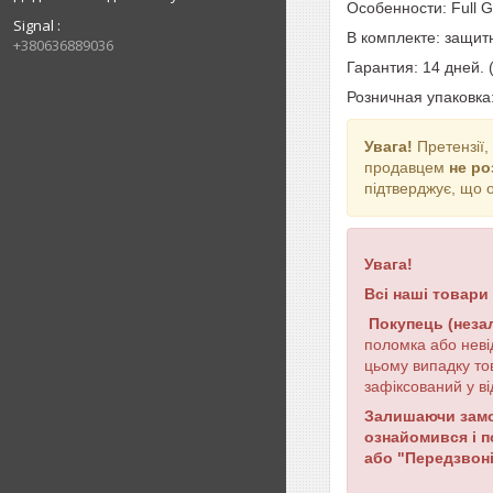
Особенности:
Full G
Signal
В комплекте: защит
+380636889036
Гарантия: 14 дней. 
Розничная упаковка
Увага!
Претензії,
продавцем
не р
підтверджує, що 
Увага!
Всі наші товари
Покупець (неза
поломка або неві
цьому випадку то
зафіксований у ві
Залишаючи замов
ознайомився і 
або "Передзвоні