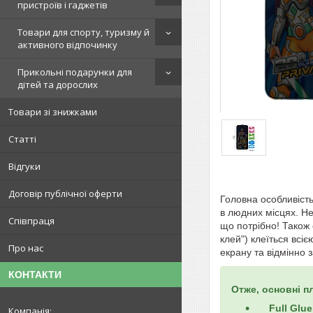
пристроїв і гаджетів
Товари для спорту, туризму й
активного відпочинку
Прикольні подарунки для
дітей та дорослих
Товари зі знижками
Статті
Відгуки
Договір публічної оферти
Головна особливість 
в людних місцях. Не
Співпраця
що потрібно! Також 
клей") клеїться вс
Про нас
екрану та відмінно 
КОНТАКТИ
Отже, основні п
Full
Glue