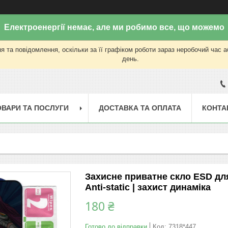
Електроенергії немає, але ми робимо все, що можемо
 та повідомлення, оскільки за її графіком роботи зараз неробочий час 
день.
ОВАРИ ТА ПОСЛУГИ
ДОСТАВКА ТА ОПЛАТА
КОНТА
Захисне приватне скло ESD для A
Anti-static | захист динаміка
180 ₴
Готово до відправки
Код:
7318*447