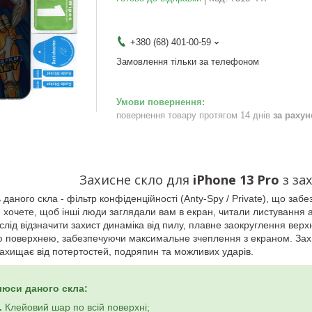
+380 (68) 401-00-59
Замовлення тільки за телефоном
повернення товару протягом 14 днів
за раху
Захисне
скло
для
iPhone 13 Pro
з за
даного скла - фільтр конфіденційності (Anty-Spy / Private), що забез
 хочете, щоб інші люди заглядали вам в екран, читали листування 
слід відзначити захист динаміка від пилу, плавне заокруглення верхн
ією поверхнею, забезпечуючи максимальне зчеплення з екраном. Зах
захищає від потертостей, подряпин та можливих ударів.
люси даного скла:
.
Клейовий шар по всій поверхні;