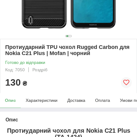
Протиударний TPU чохол Rugged Carbon для
Nokia C21 Plus | Mofan | чорний
Готово до відправки
Код: 7050
Роздріб
130
₴
Опис
Характеристики
Доставка
Оплата
Умови п
Опис
Протиударний чохол для
Nokia C21 Plus
(TA-1424)