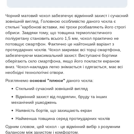
Чорний матовий чохол забезпечує відмінний захист і сучасний
зовнішній вигляд. Головною особливістю даного чохла є
стильні "карбонові вставки, які трохи розбавляють його строгі
обриси. Завдяки тому, що товщина термопластичного
поліуретану становить всього 1,5 мм, чохол практично не
потовщує смартфон. Фактично це найтонший варіант з
протиударних чохлів. Чохол закриває всі торці смартфона,
забезпечуючи максимальний захист. Виступаючі бортики
оберігають скло смартфона, якщо його покласти екраном
вниз. Чохол-накладка легко знімається і одягається, має всі
необхідні технологічні отвори.
Розглянемо
основні "плюси"
даного чохла:
Стильний сучасний зовнішній вигляд
Відмінний захист від подряпин, бруду та інших
механічний ушкоджень
Наявність бортів, що захищають екран
Найменша товщина серед протиударних чохлів
Одним словом, цей чохол - це відмінний вибір з розумним
балансом між захистом і комфортом.