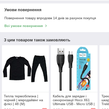
Умови повернення
Повернення товару впродовж 14 днів за рахунок покупця
Всі умови повернення
З цим товаром також замовляють
Тепла термобілизна |
Кабель для зарядки і
Трек
чорний | мікродайвінг на
синхронізації Hoco X61
шкар
флісі | 48 (M)
Ultimate USB - Micro USB |
Trek
2.4A | 1 м | чорний
демі