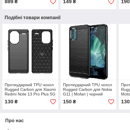
889
149
190
₴
₴
M / 
Подібні товари компанії
Протиударний TPU чохол
Протиударний TPU чохол
Прот
Rugged Carbon для Xiaomi
Rugged Carbon для Nokia
Rugg
Redmi Note 13 Pro Plus 5G
G11 | Mofan | чорний
Moto
| Mofan | чорний
Mofa
130
150
130
₴
₴
Про нас