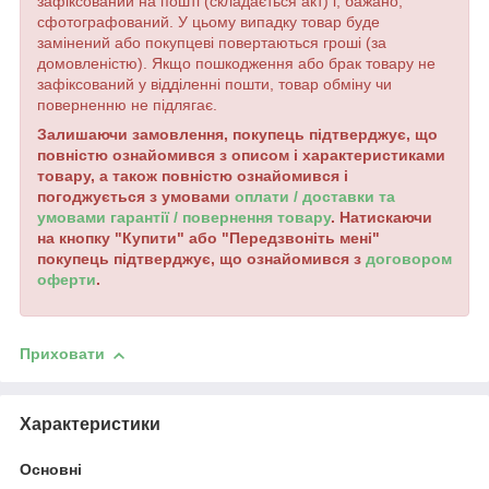
зафіксований на пошті (складається акт) і, бажано,
сфотографований. У цьому випадку товар буде
замінений або покупцеві повертаються гроші (за
домовленістю). Якщо пошкодження або брак товару не
зафіксований у відділенні пошти, товар обміну чи
поверненню не підлягає.
Залишаючи замовлення, покупець підтверджує, що
повністю ознайомився з описом і характеристиками
товару, а також повністю ознайомився і
погоджується з умовами
оплати / доставки та
умовами гарантії / повернення товару
. Натискаючи
на кнопку "Купити" або "Передзвоніть мені"
покупець підтверджує, що ознайомився з
договором
оферти
.
Приховати
Характеристики
Основні