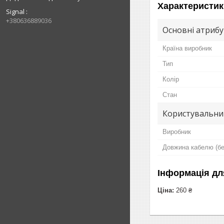
Характеристик
Signal
+380636889036
Основні атриб
Країна виробник
Тип
Колір
Стан
Користувальни
Виробник
Довжина кабелю (без
Інформація дл
Ціна:
260 ₴