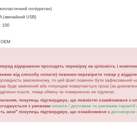
мопластичний поліуретан)
A
(
звичайний
USB
)
: 100
: OEM
 перед відправкою проходять перевірку на цілісність і комплек
лежно від способу оплати) повинен перевірити товар у відділ
дповідність замовленому, то цей факт повинен бути зафіксований на
вар буде замінений або покупцеві повертаються гроші (за домовле
дділенні пошти, товар обміну чи поверненню не підлягає.
лення, покупець підтверджує, що повністю ознайомився з опи
погоджується з умовами
оплати / доставки та умовами гарантії
ть мені" покупець підтверджує, що ознайомився з
договором