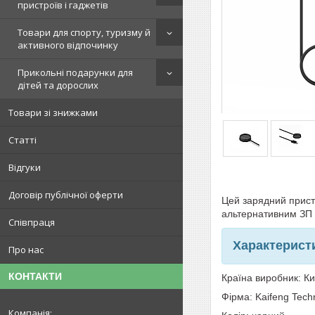
пристроїв і гаджетів
Товари для спорту, туризму й
активного відпочинку
Прикольні подарунки для
дітей та дорослих
Товари зі знижками
Статті
Відгуки
Договір публічної оферти
Цей зарядний прист
альтернативним ЗП д
Співпраця
Характерист
Про нас
КОНТАКТИ
Країна виробник: К
Фірма:
Kaifeng Tech