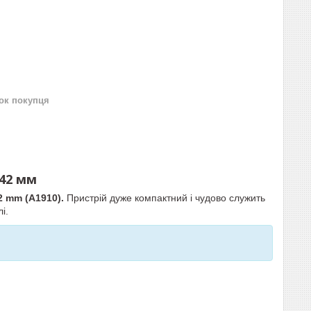
нок покупця
 42 мм
2 mm (A1910)
.
Пристрій дуже компактний і чудово служить
і.