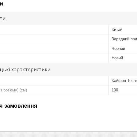
и
ути
Китай
Зарядний при
Чорний
Новий
цькі характеристики
Кайфен Techn
 роз'єму) (см)
100
я замовлення