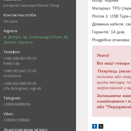
Колір: чорний
Інтернет магазин Klever-Shop
Матеріал: TPU (тер
Роз'єм
1
:
USB Type
-
Оксана
Довжина кабеля, см
Гарантія: 14 днів.
м. Дніпро, пр. Олександра Поля, 46,
Роздрібна упаковка
Дніпро, Україна
Увага!
+380 (68) 401-00-59
Київстар
Всі наші товари
+380 (95) 642-31-00
Покупець (неза
Vodafone
поломка або неві
цьому випадку то
+380 (63) 688-90-36
зафіксований у ві
Life (telegram, signal)
Залишаючи замов
ознайомився і 
+380636889036
або "Передзвоні
+380931598662