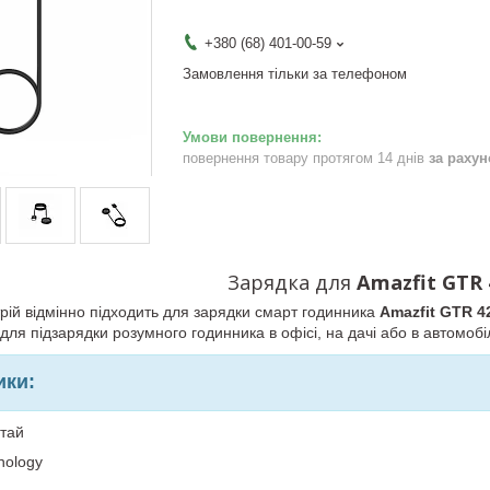
+380 (68) 401-00-59
Замовлення тільки за телефоном
повернення товару протягом 14 днів
за раху
Зарядка
для
Amazfit GTR
рій
відмінно
підходить
для
зарядки
смарт
годинника
Amazfit GTR 4
ля підзарядки розумного годинника в офісі, на дачі або в автомобіл
ики:
итай
nology