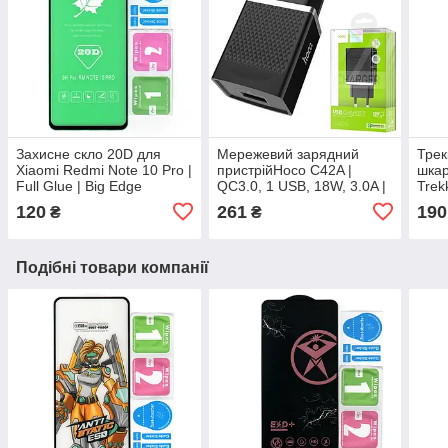
Захисне скло 20D для
Мережевий зарядний
Трек
Xiaomi Redmi Note 10 Pro |
пристрійHoco C42A |
шкар
Full Glue | Big Edge
QC3.0, 1 USB, 18W, 3.0A |
Trek
чорний
демі
120
261
190
₴
₴
M / 
Подібні товари компанії