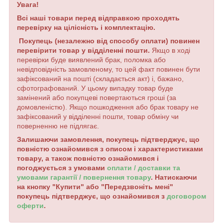
Увага!
Всі наші товари перед відправкою проходять
перевірку на цілісність і комплектацію.
Покупець (незалежно від способу оплати) повинен
перевірити товар у відділенні пошти.
Якщо в ході
перевірки буде виявлений брак, поломка або
невідповідність замовленому, то цей факт повинен бути
зафіксований на пошті (складається акт) і, бажано,
сфотографований. У цьому випадку товар буде
замінений або покупцеві повертаються гроші (за
домовленістю). Якщо пошкодження або брак товару не
зафіксований у відділенні пошти, товар обміну чи
поверненню не підлягає.
Залишаючи замовлення, покупець підтверджує, що
повністю ознайомився з описом і характеристиками
товару, а також повністю ознайомився і
погоджується з умовами
оплати / доставки та
умовами гарантії / повернення товару
. Натискаючи
на кнопку "Купити" або "Передзвоніть мені"
покупець підтверджує, що ознайомився з
договором
оферти
.