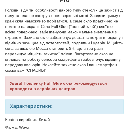
Головні відмітні особливості даного типу стекол - це захист від
пилу та плавне заокруглення верхньої межі. Завдяки цьому о
край скла неможливо порізатися, а саме скло практично не
помітно на екрані. Скло Full Glue ("повний клей") клеїться
всією поверхнею, забезпечуючи максимальне зчеплення з
екраном. Захисне скло забезпечує достатнє покриття екрану і
відмінно захищає від потертостей, подряпин і ударів. Міцність
скла за шкалою Мосса становить 9H, що в три рази
перевищує міцність захисної плівки. Загартоване скло не
впливає на роботу сенсора смартфона і забезпечує відмінну
передачу кольорів. Наклейте захисне скло і ваш смартфон
скаже вам "СПАСИБІ"!
Увага! Поклейку Full Glue скла рекомендується
проводити в сервісних центрах
Характеристики:
Країна виробник: Китай
Фірма: Weva