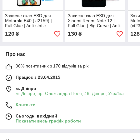
Захисне скло ESD для
Захисне скло ESD для
Захи
Motorola E40 (xt2159) |
Xiaomi Redmi Note 12 |
Moto
Full Glue | Anti-static
Full Glue | Big Curve | Anti-
(xt23
static
stati
120
130
128
₴
₴
Про нас
96% позитивних з 170 відгуків за рік
Працює з 23.04.2015
м. Дніпро
м. Дніпро, пр. Олександра Поля, 46, Дніпро, Україна
Контакти
Сьогодні вихідний
Показати весь графік роботи