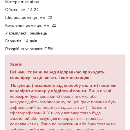
Матеріал: силікон
Обхват, см
:
14-24
Ширина
ремінця
,
мм
:
22
Кріплення ремінця, мм: 22
У
комплекті
:
ремінець
Гарантія: 14 днів.
Роздрібна упаковка: OEM
Увага!
Всі наші товари перед відправкою проходять
перевірку на цілісність і комплектацію.
Покупець (незалежно від способу оплати) повинен
перевірити товар у відділенні пошти.
Якщо в ході
перевірки буде виявлений брак, поломка або
невідповідність замовленому, то цей факт повинен бути
зафіксований на пошті (складається акт) і, бажано,
сфотографований. У цьому випадку товар буде
замінений або покупцеві повертаються гроші (за
домовленістю). Якщо пошкодження або брак товару не
зафіксований у відділенні пошти, товар обміну чи