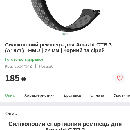
Силіконовий ремінець для Amazfit GTR 3
(A1971) | HMU | 22 мм | чорний та сірий
Готово до відправки
Код: 6584*342
Роздріб
185
₴
Опис
Характеристики
Доставка
Оплата
Умови п
Опис
Силіконовий спортивний ремінець
для
Amazfit GTR 3