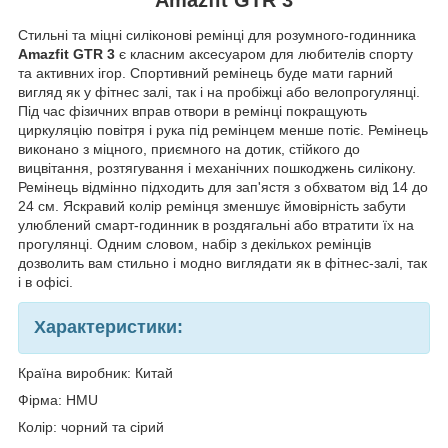
Стильні та міцні силіконові ремінці для розумного-годинника
Amazfit GTR 3
є класним аксесуаром для любителів спорту
та активних ігор
. Спортивний ремінець буде мати гарний
вигляд як у фітнес залі, так і на пробіжці або велопрогулянці.
Під час фізичних вправ
отвори в ремінці покращують
циркуляцію повітря і рука під ремінцем менше потіє. Ремінець
виконано з міцного, приємного на дотик, стійкого до
вицвітання, розтягування і механічних пошкоджень силікону.
Ремінець відмінно підходить для зап'ястя з обхватом від 14 до
24 см. Яскравий колір ремінця зменшує ймовірність забути
улюблений смарт-годинник в роздягальні або втратити їх на
прогулянці. Одним словом, набір з декількох ремінців
дозволить вам стильно і модно виглядати як в фітнес-залі, так
і в офісі.
Характеристики:
Країна виробник: Китай
Фірма: HMU
Колір: чорний та
сірий