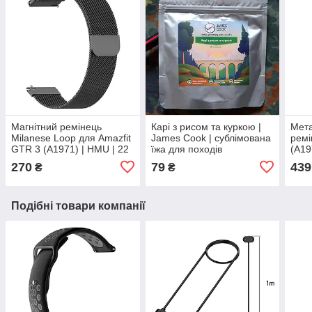
Магнітний ремінець
Карі з рисом та куркою |
Мета
Milanese Loop для Amazfit
James Cook | сублімована
ремі
GTR 3 (A1971) | HMU | 22
їжа для походів
(A19
мм | чорний
чор
270
79
439
₴
₴
Подібні товари компанії