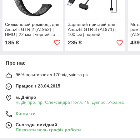
Силіконовий ремінець для
Зарядний пристрій для
Мета
Amazfit GTR 2 (A1952) |
Amazfit GTR 3 (A1971) |
ремі
HMU | 22 мм | чорний та
100 cм | чорний
(A19
сірий
чор
185
235
439
₴
₴
Про нас
96% позитивних з 170 відгуків за рік
Працює з 23.04.2015
м. Дніпро
м. Дніпро, пр. Олександра Поля, 46, Дніпро, Україна
Контакти
Сьогодні вихідний
Показати весь графік роботи