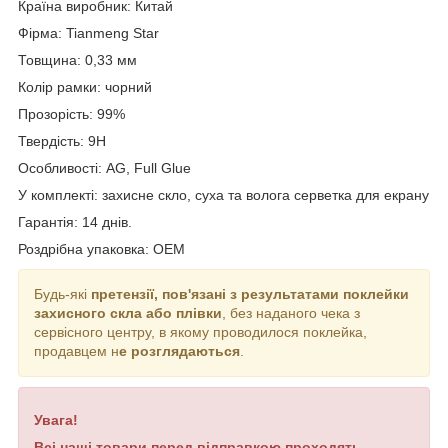
Країна виробник
:
Китай
Фірма
: Tianmeng Star
Товщина:
0,33 мм
Колір рамки: чорний
Прозорість: 99%
Твердість: 9H
Особливості: AG, Full Glue
У комплекті: захисне скло, суха та волога серветка для екрану
Гарантія: 14 днів.
Роздрібна упаковка: OEM
Будь-які
претензії, пов'язані з результатами поклейки
захисного скла або плівки
, без наданого чека з
сервісного центру, в якому проводилося поклейка,
продавцем н
е розглядаються
.
Увага!
Всі наші товари перед відправкою проходять