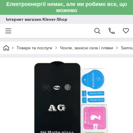
Електроенергії немає, але ми робимо все, що
можемо
Інтернет магазин Klever-Shop
Товари та послуги
Чохли, захисні скла і плівки
Sams