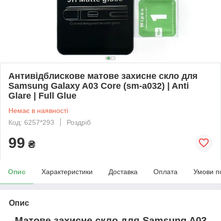
Антивідблискове матове захисне скло для
Samsung Galaxy A03 Core (sm-a032) | Anti
Glare | Full Glue
Немає в наявності
Код: 6257*293
Роздріб
99
₴
Опис
Характеристики
Доставка
Оплата
Умови п
Опис
Матове захисне скло для
Samsung A03