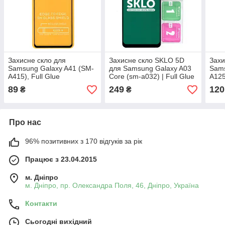
Захисне скло для
Захисне скло SKLO 5D
Захи
Samsung Galaxy A41 (SM-
для Samsung Galaxy A03
Sams
A415), Full Glue
Core (sm-a032) | Full Glue
A125
89
249
120
₴
₴
Про нас
96% позитивних з 170 відгуків за рік
Працює з 23.04.2015
м. Дніпро
м. Дніпро, пр. Олександра Поля, 46, Дніпро, Україна
Контакти
Сьогодні вихідний