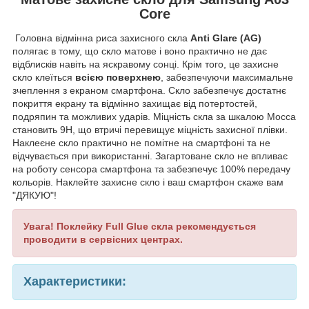
Core
Головна відмінна риса захисного скла
Anti
Glare
(
AG
)
полягає в тому, що скло матове і воно практично не дає
відблисків навіть на яскравому сонці. Крім того, це захисне
скло клеїться
всією поверхнею
, забезпечуючи максимальне
зчеплення з екраном смартфона. Скло забезпечує достатнє
покриття екрану та відмінно захищає від потертостей,
подряпин та можливих ударів. Міцність скла за шкалою Мосса
становить 9
H
, що втричі перевищує міцність захисної плівки.
Наклеєне скло практично не помітне на смартфоні та не
відчувається при використанні. Загартоване скло не впливає
на роботу сенсора смартфона та забезпечує 100% передачу
кольорів.
Наклейте захисне скло і ваш смартфон скаже вам
"ДЯКУЮ"!
Увага! Поклейку
Full
Glue
скла рекомендується
проводити в сервісних центрах.
Характеристики: