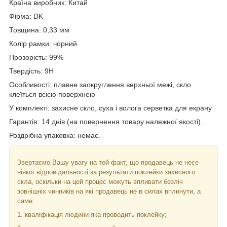
Країна виробник: Китай
Фірма: DK
Товщина: 0,33 мм
Колір рамки: чорний
Прозорість
:
99
%
Твердість
:
9H
Особливості
:
плавне
заокруглення
верхньої
межі
,
скло
клеїться
всією поверхнею
У
комплекті
:
захисне
скло
,
суха
і
волога
серветка
для
екрану
Гарантія
:
14
днів
(на повернення товару належної якості).
Роздрібна
упаковка
:
немає
.
Звертаємо Вашу увагу на той факт, що продавець не несе
ніякої відповідальності за результати поклейки захисного
скла, оскільки на цей процес можуть впливати безліч
зовнішніх чинників на які продавець не в силах вплинути, а
саме:
1. кваліфікація людини яка проводить поклейку;