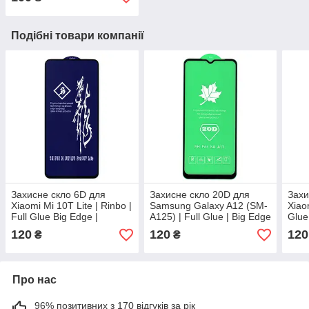
Подібні товари компанії
Захисне скло 6D для
Захисне скло 20D для
Захи
Xiaomi Mi 10T Lite | Rinbo |
Samsung Galaxy A12 (SM-
Xiaom
Full Glue Big Edge |
A125) | Full Glue | Big Edge
Glue
чорний
120
120
120
₴
₴
Про нас
96% позитивних з 170 відгуків за рік