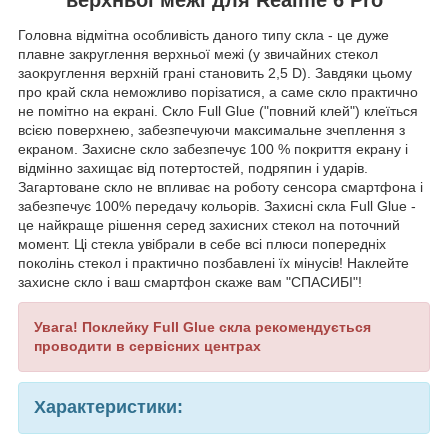
Головна відмітна особливість даного типу скла - це дуже
плавне закруглення верхньої межі (у звичайних стекол
заокруглення верхній грані становить 2,5 D). Завдяки цьому
про край скла неможливо порізатися, а саме скло практично
не помітно на екрані. Скло Full Glue ("повний клей") клеїться
всією поверхнею, забезпечуючи максимальне зчеплення з
екраном. Захисне скло забезпечує 100 % покриття екрану і
відмінно захищає від потертостей, подряпин і ударів.
Загартоване скло не впливає на роботу сенсора смартфона і
забезпечує 100% передачу кольорів. Захисні скла Full Glue -
це найкраще рішення серед захисних стекол на поточний
момент. Ці стекла увібрали в себе всі плюси попередніх
поколінь стекол і практично позбавлені їх мінусів! Наклейте
захисне скло і ваш смартфон скаже вам "СПАСИБІ"!
Увага! Поклейку Full Glue скла рекомендується
проводити в сервісних центрах
Характеристики: