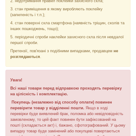
2. недотримання правил поклейки захисного скла;
3. стан приміщення в якому виробляють поклейку
(запиленість і т.п.);
4. стан поверхні скла смартфона (наявність тріщин, сколів та
інших пошкоджень, тощо);
5. періодичні спроби наклейки захисного скла після невдалої
першої спроби.
Претензії, пов'язані з подібними випадками, продавцем
не
розглядаються
.
Увага!
Всі наші товари перед відправкою проходять перевірку
на цілісність і комплектацію.
Покупець (незалежно від способу оплати) повинен
перевірити товар у відділенні пошти.
Якщо в ході
перевірки буде виявлений брак, поломка або невідповідність
замовленому, то цей факт повинен бути зафіксований на
пошті (складається акт) і, бажано, сфотографований. У цьому
випадку товар буде замінений або покупцеві повертаються