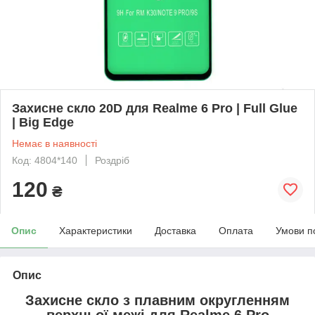
Захисне скло 20D для Realme 6 Pro | Full Glue
| Big Edge
Немає в наявності
Код: 4804*140
Роздріб
120
₴
Опис
Характеристики
Доставка
Оплата
Умови п
Опис
Захисне скло з плавним округленням
верхньої межі для
Realme 6 Pro