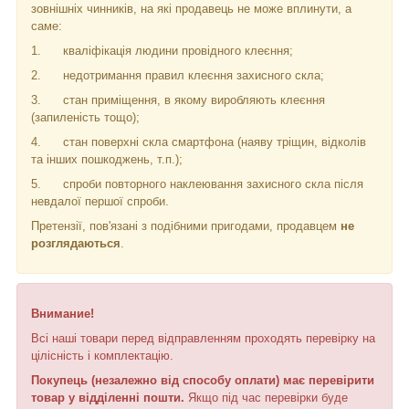
зовнішніх чинників, на які продавець не може вплинути, а
саме:
1.
кваліфікація людини провідного клеєння;
2.
недотримання правил клеєння захисного скла;
3.
стан приміщення, в якому виробляють клеєння
(запиленість тощо);
4.
стан поверхні скла смартфона (наяву тріщин, відколів
та інших пошкоджень, т.п.);
5.
спроби повторного наклеювання захисного скла
після
невдалої першої спроби.
Претензії, пов'язані з подібними пригодами, продавцем
не
розглядаються
.
Внимание!
Всі наші товари перед відправленням проходять перевірку на
цілісність і комплектацію.
Покупець (незалежно від способу оплати) має перевірити
товар у відділенні пошти.
Якщо під час перевірки буде