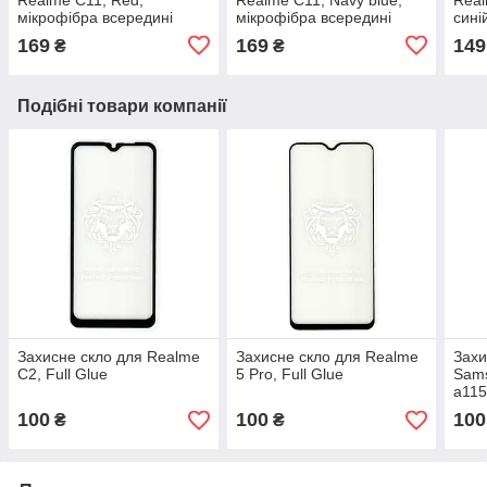
мікрофібра всередині
мікрофібра всередині
сині
169
169
149
₴
₴
Подібні товари компанії
Захисне скло для Realme
Захисне скло для Realme
Захи
C2, Full Glue
5 Pro, Full Glue
Sams
a115
100
100
100
₴
₴