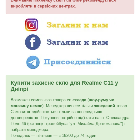
Внимание! Наклейку скел Full Glue
рекомендується
виробляти в сервісних центрах.
Купити захисне скло для
Realme C11
у
Дніпрі
Возможен самовывоз товара со
склада
(
шоу-руму чи
магазину немає
). Менеджер винесе тільки
заведений
товар.
Самовитяг здійснюється тільки за попередньою
договореністю. Покупцеві потрібно під'їхати на ін. Олександра
Поле 46 (останція тролейбуса "ул. Михайла Драгоманова") і
набрати менеджера.
Понеділок — п'ятниця — з 19200 до 74 годин