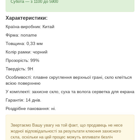
Субота — з 1100 до 5900
Характеристики:
Країна-виробник: Китай
Фірма: noname
Товщина: 0,33 мм
Колір рамки: чорний
Прозорість: 99%
Твердість: 9
H
Особливості: плавне скруглення верхньої грані, скло клеїться
всією поверхнею
У комплекті: захисне скло, суха та волога серветка для екрана
Гарантія: 14 днів.
Роздрібне паковання: ні.
Звертаємо Вашу увагу на той факт, що продавець не несе
жодної відповідальності за результати клеєння захисного
скла, оскільки на цей процес можуть впливати безліч