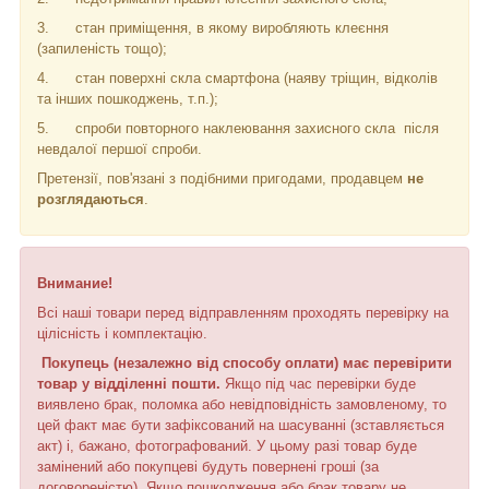
3.
стан приміщення, в якому виробляють клеєння
(запиленість тощо);
4.
стан поверхні скла смартфона (наяву тріщин, відколів
та інших пошкоджень, т.п.);
5.
спроби повторного наклеювання захисного скла
після
невдалої першої спроби.
Претензії, пов'язані з подібними пригодами, продавцем
не
розглядаються
.
Внимание!
Всі наші товари перед відправленням проходять перевірку на
цілісність і комплектацію.
Покупець (незалежно від способу оплати) має перевірити
товар у відділенні пошти.
Якщо під час перевірки буде
виявлено брак, поломка або невідповідність замовленому, то
цей факт має бути зафіксований на шасуванні (зставляється
акт) і, бажано, фотографований. У цьому разі товар буде
замінений або покупцеві будуть повернені гроші (за
договореністю). Якщо пошкодження або брак товару не