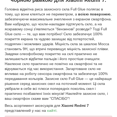
Головна відмітна риса захисного скла Full Glue полягає в
тому, що вони клеяться не периметром, а
всією поверхнею
,
забезпечуючи максимальне зчеплення з екраном смартфона.
Вам набридло, що чохли-накладки підтягують скло, а на
яскравому сонці з'являються "бензинові" розводи? Тоді Full
Glue скло — те, що вам потрібно! Скло забезпечує 100%
покриття екрана та чудово захищає від потертостей,
подряпин і можливих ударів. Міцність скла за шкалою Мосса
становить 9
H
, що втричі перевищує міцність захисної плівки.
Завдяки олеофобному покриттю на склі практично не
залишаються відбитки пальців і його простіше очищати.
Наклеєне скло практично не помітно на смартфоні та не
відчувається під час використання. Загартоване скло не
впливає на роботу сенсора смартфона та забезпечує 100%
передавання кольорів. Захисне скло Full Glue — це найкраще
рішення серед захисних скел на поточний момент. Ці скла
увібрали в себе всі плюси попередніх поколінь скел і
практично позбавлені їхніх мінусів! Наклейте захисне скло, і
ваш смартфон скаже вам "СПАСІБО"!
Весь асортимент аксесуарів для
Xiaomi Redmi 7
представлений у нас на
сайті
.