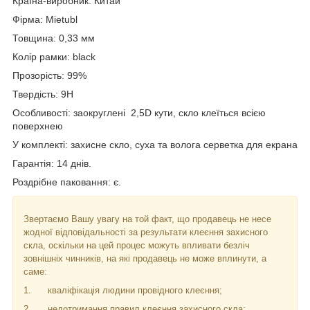
Країна-виробник: Китай
Фірма:
Mietubl
Товщина: 0,33 мм
Колір рамки: black
Прозорість: 99%
Твердість: 9
H
Особливості: заокруглені 2,5D кути, скло клеїться всією
поверхнею
У комплекті: захисне скло, суха та волога серветка для екрана
Гарантія: 14 днів.
Роздрібне паковання: є.
Звертаємо Вашу увагу на той факт, що продавець не несе
жодної відповідальності за результати клеєння захисного
скла, оскільки на цей процес можуть впливати безліч
зовнішніх чинників, на які продавець не може вплинути, а
саме:
1.
кваліфікація людини провідного клеєння;
2.
недотримання правил клеєння захисного скла;