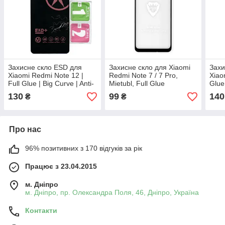
Захисне скло ESD для
Захисне скло для Xiaomi
Захи
Xiaomi Redmi Note 12 |
Redmi Note 7 / 7 Pro,
Xiao
Full Glue | Big Curve | Anti-
Mietubl, Full Glue
Glue 
static
stati
130
99
140
₴
₴
Про нас
96% позитивних з 170 відгуків за рік
Працює з 23.04.2015
м. Дніпро
м. Дніпро, пр. Олександра Поля, 46, Дніпро, Україна
Контакти