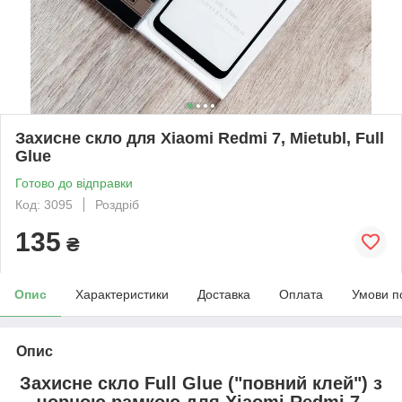
Захисне скло для Xiaomi Redmi 7, Mietubl, Full
Glue
Готово до відправки
Код: 3095
Роздріб
135
₴
Опис
Характеристики
Доставка
Оплата
Умови п
Опис
Захисне скло Full Glue ("повний клей") з
чорною рамкою для
Xiaomi Redmi 7
.