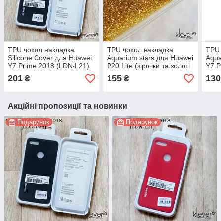
TPU чохол накладка
TPU чохол накладка
TPU 
Silicone Cover для Huawei
Aquarium stars для Huawei
Aqua
Y7 Prime 2018 (LDN-L21)
P20 Lite (зірочки та золоті
Y7 P
(чорний)
блискітки)
золо
201
155
130
₴
₴
Акційні пропозиції та новинки
Подарунок
Подарунок