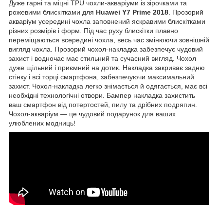
Дуже гарні та міцні TPU чохли-акваріуми із зірочками та
рожевими блискітками для
Huawei Y7 Prime 2018
. Прозорий
акваріум усередині чохла заповнений яскравими блискітками
різних розмірів і форм. Під час руху блискітки плавно
переміщаються всередині чохла, весь час змінюючи зовнішній
вигляд чохла. Прозорий чохол-накладка забезпечує чудовий
захист і водночас має стильний та сучасний вигляд. Чохол
дуже щільний і приємний на дотик. Накладка закриває задню
стінку і всі торці смартфона, забезпечуючи максимальний
захист. Чохол-накладка легко знімається й одягається, має всі
необхідні технологічні отвори. Бампер накладка захистить
ваш смартфон від потертостей, пилу та дрібних подряпин.
Чохол-акваріум — це чудовий подарунок для ваших
улюблених модниць!