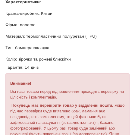
Характеристики:
Країна-виробник: Китай
Фірма: noname
Матеріал: термопластичний поліуретан (TPU)
Тип: бампер/накладка
Колір: зірочки та рожеві блискітки
Гарантія: 14 днів
Внимание!
Всі наші товари перед відправленням проходять перевірку на
цілісність і комплектацію.
Покупець має перевірити товар у відділенні пошти.
Якщо
під час перевірки буде виявлено брак, ламання або
невідповідність замовленому, то цей факт має бути
зафіксований на шасуванні (зставляється акт) і, бажано,
фотографований. У цьому разі товар буде замінений або
покупцеві будуть повернені гроші (за договореністю). Якщо