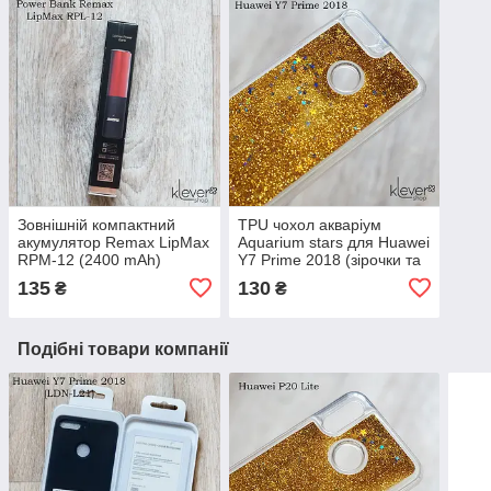
Зовнішній компактний
TPU чохол акваріум
акумулятор Remax LipMax
Aquarium stars для Huawei
RPM-12 (2400 mAh)
Y7 Prime 2018 (зірочки та
(червоний)
золоті блискітки)
135
130
₴
₴
Подібні товари компанії