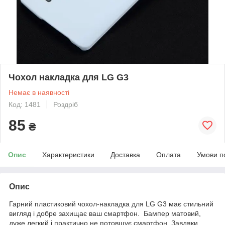
Чохол накладка для LG G3
Немає в наявності
Код: 1481
Роздріб
85
₴
Опис
Характеристики
Доставка
Оплата
Умови п
Опис
Гарний пластиковий чохол-накладка для LG G3 має стильний
вигляд і добре захищає ваш смартфон. Бампер матовий,
дуже легкий і практично не потовщує смартфон. Завдяки