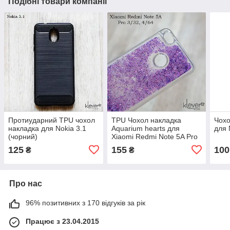
Подібні товари компанії
Протиударний TPU чохол
TPU Чохол накладка
Чохо
накладка для Nokia 3.1
Aquarium hearts для
для 
(чорний)
Xiaomi Redmi Note 5A Pro
3/32, 4/64 (violet hearts)
125
155
100
₴
₴
Про нас
96% позитивних з 170 відгуків за рік
Працює з 23.04.2015