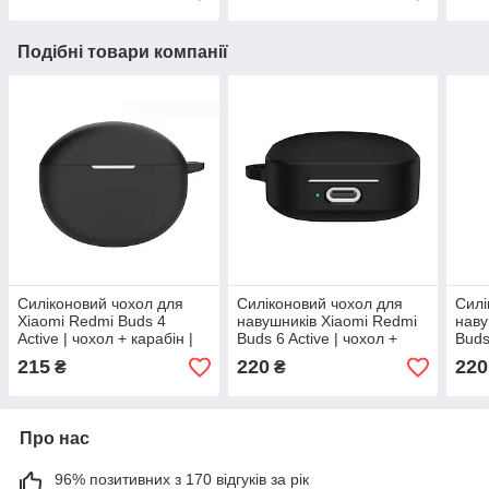
Подібні товари компанії
Силіконовий чохол для
Силіконовий чохол для
Силі
Xiaomi Redmi Buds 4
навушників Xiaomi Redmi
наву
Active | чохол + карабін |
Buds 6 Active | чохол +
Buds
чорний
карабін | чорний
кара
215
220
220
₴
₴
Про нас
96% позитивних з 170 відгуків за рік