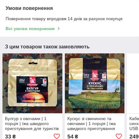
Умови повернення
Повернення товару впродовж 14 днів за рахунок покупця
Всі умови повернення
З цим товаром також замовляють
Булгур з овочами | 1
Кускус зі свининою та
Кабе
порція | їжа швидкого
овочами | 1 порція | їжа
синх
приготування для туристів
швидкого приготування
USB 
та військових
для туристів та військових
1 м 
33
54
249
₴
₴