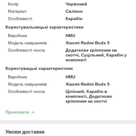
Колір
Червоний
Матеріал
Силікон
Особливості
Карабін
Користувальницькі характеристики
Виробник
HMU
Модель навушників
Xiaomi Redmi Buds 5
Особливості чохла
Додаткове кріплення на
скотчі, Суцільний, Карабін у
комплекті
Користувацькi характеристики
Виробник
HMU
Модель навушників
Xiaomi Redmi Buds 5
Особливості чохла
Цілісний, Карабін в
комплекті, Додаткове
кріплення на скотчі
Приховати
Умови доставки