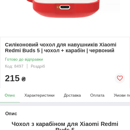
Силіконовий чохол для навушників Xiaomi
Redmi Buds 5 | чохол + карабін | червоний
Готово до відправки
Код: 8497
Роздріб
215
₴
Опис
Характеристики
Доставка
Оплата
Умови п
Опис
Чохол з карабіном для
Xiaomi Redmi
Buds 5