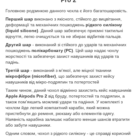
Головною родзинкою данного чохла є його багатошаровість.
Перший шар
виконано з якісного, стійкого до вицвітання,
деформації та механічних пошкоджень
рідкого силікону
(liquid silicone)
. Даний шар забезпечує приємні тактильні
відчуття, легко очищується та не збирає відбитків пальців.
Другий шар
- виконаний зі стійкого до ударів та механічних
пошкоджень
полікарбонату (PC)
. Цей шар надає чохлу
жорсткості та забезпечує захист навушників від ударів та
падінь.
Третій шар
- виконаний з м'якої, але міцної тканини
мікрофібри (microfiber)
, що забезпечує захист кейсу
навушників від мікро-подряпин та потертостей
Таким чином, даний чохол відмінно захистить кейс навушників
Apple Airpods Pro 2
від бруду, потертостей та подряпин, а
також пом'якшить можливі удари та падіння. У комплекті з
чохлом йде легкий компактний карабін, який можна
пристебнути до ременя, рюкзаку або елементів одягу.
Наявність карабіна залишає набагато менше шансів втратити
або забути навушники.
Одним словом, чохол з рідкого силікону - це справді корисний