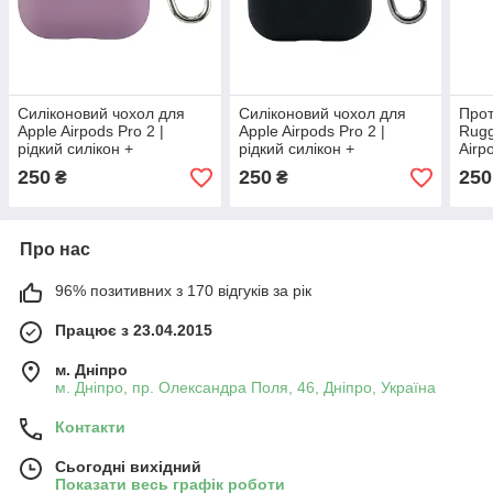
Силіконовий чохол для
Силіконовий чохол для
Прот
Apple Airpods Pro 2 |
Apple Airpods Pro 2 |
Rugg
рідкий силікон +
рідкий силікон +
Airp
мікрофібра | Light Purple
мікрофібра | Black
кара
250
250
250
₴
₴
Plum
Про нас
96% позитивних з 170 відгуків за рік
Працює з 23.04.2015
м. Дніпро
м. Дніпро, пр. Олександра Поля, 46, Дніпро, Україна
Контакти
Сьогодні вихідний
Показати весь графік роботи