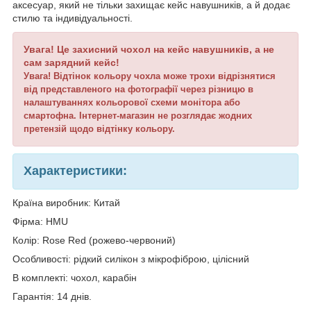
аксесуар, який не тільки захищає кейс навушників, а й додає
стилю та індивідуальності.
Увага!
Це захисний чохол на кейс навушників, а не
сам зарядний кейс!
Увага! Відтінок кольору чохла може трохи відрізнятися
від представленого на фотографії через різницю в
налаштуваннях кольорової схеми монітора або
смартофна. Інтернет-магазин не розглядає жодних
претензій щодо відтінку кольору.
Характеристики:
Країна виробник: Китай
Фірма: HMU
Колір: Rose Red (рожево-червоний)
Особливості: рідкий силікон з мікрофіброю, цілісний
В комплекті: чохол, карабін
Гарантія: 14 днів.