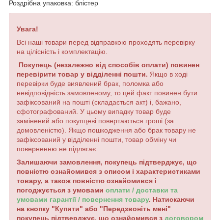
Роздрібна упаковка: блістер
Увага!
Всі наші товари перед відправкою проходять перевірку
на цілісність і комплектацію.
Покупець (незалежно від способів оплати) повинен
перевірити товар у відділенні пошти.
Якщо в ході
перевірки буде виявлений брак, поломка або
невідповідність замовленому, то цей факт повинен бути
зафіксований на пошті (складається акт) і, бажано,
сфотографований. У цьому випадку товар буде
замінений або покупцеві повертаються гроші (за
домовленістю). Якщо пошкодження або брак товару не
зафіксований у відділенні пошти, товар обміну чи
поверненню не підлягає.
Залишаючи замовлення, покупець підтверджує, що
повністю ознайомився з описом і характеристиками
товару, а також повністю ознайомився і
погоджується з умовами
оплати / доставки та
умовами гарантії / повернення товару
. Натискаючи
на кнопку "Купити" або "Передзвоніть мені"
покупець підтверджує, що ознайомився з
договором