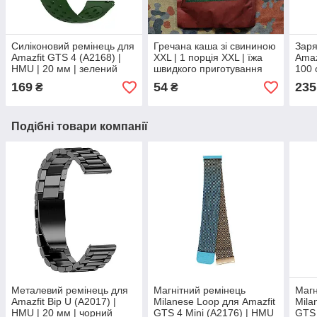
Силіконовий ремінець для
Гречана каша зі свининою
Заря
Amazfit GTS 4 (A2168) |
XXL | 1 порція XXL | їжа
Amaz
HMU | 20 мм | зелений
швидкого приготування
100 
для туристів та військових
169
54
235
₴
₴
Подібні товари компанії
Металевий ремінець для
Магнітний ремінець
Магн
Amazfit Bip U (A2017) |
Milanese Loop для Amazfit
Mila
HMU | 20 мм | чорний
GTS 4 Mini (A2176) | HMU
GTS 