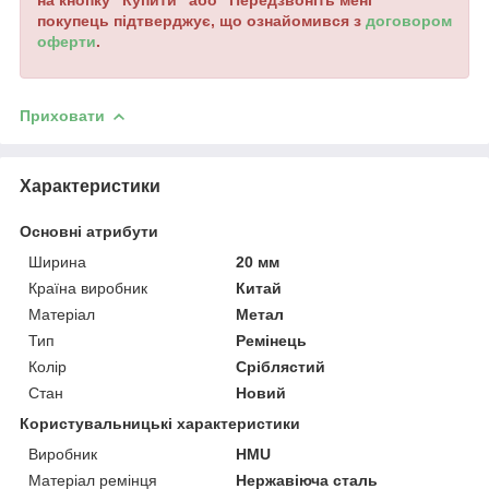
на кнопку "Купити" або "Передзвоніть мені"
покупець підтверджує, що ознайомився з
договором
оферти
.
Приховати
Характеристики
Основні атрибути
Ширина
20 мм
Країна виробник
Китай
Матеріал
Метал
Тип
Ремінець
Колір
Сріблястий
Стан
Новий
Користувальницькі характеристики
Виробник
HMU
Матеріал ремінця
Нержавіюча сталь