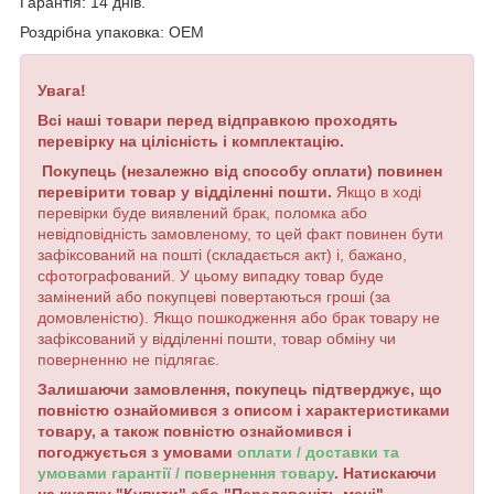
Гарантія: 14 днів.
Роздрібна упаковка: OEM
Увага!
Всі наші товари перед відправкою проходять
перевірку на цілісність і комплектацію.
Покупець (незалежно від способу оплати) повинен
перевірити товар у відділенні пошти.
Якщо в ході
перевірки буде виявлений брак, поломка або
невідповідність замовленому, то цей факт повинен бути
зафіксований на пошті (складається акт) і, бажано,
сфотографований. У цьому випадку товар буде
замінений або покупцеві повертаються гроші (за
домовленістю). Якщо пошкодження або брак товару не
зафіксований у відділенні пошти, товар обміну чи
поверненню не підлягає.
Залишаючи замовлення, покупець підтверджує, що
повністю ознайомився з описом і характеристиками
товару, а також повністю ознайомився і
погоджується з умовами
оплати / доставки та
умовами гарантії / повернення товару
. Натискаючи