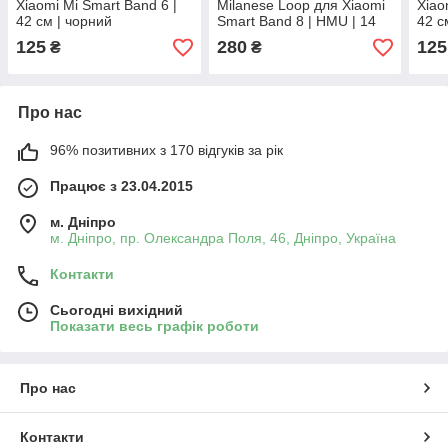
Xiaomi Mi Smart Band 6 |
Milanese Loop для Xiaomi
Xiao
42 см | чорний
Smart Band 8 | HMU | 14
42 с
мм | рожевий
125
280
125
₴
₴
Про нас
96% позитивних з 170 відгуків за рік
Працює з 23.04.2015
м. Дніпро
м. Дніпро, пр. Олександра Поля, 46, Дніпро, Україна
Контакти
Сьогодні вихідний
Показати весь графік роботи
Про нас
Контакти