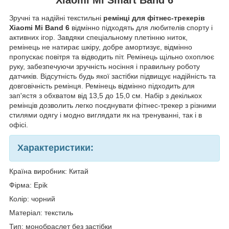
Зручні та надійні текстильні
ремінці для фітнес-трекерів
Xiaomi Mi Band 6
відмінно підходять для любителів спорту і
активних ігор. Завдяки спеціальному плетінню ниток,
ремінець не натирає шкіру, добре амортизує, відмінно
пропускає повітря та відводить піт. Ремінець щільно охоплює
руку, забезпечуючи зручність носіння і правильну роботу
датчиків. Відсутність будь якої застібки підвищує надійність та
довговічність ремінця. Ремінець відмінно підходить для
зап'ястя з обхватом від 13,5 до 15,0 см. Набір з декількох
ремінців дозволить легко поєднувати фітнес-трекер з різними
стилями одягу і модно виглядати як на тренуванні, так і в
офісі.
Характеристики:
Країна виробник: Китай
Фірма:
Epik
Колір: чорний
Матеріал: текстиль
Тип: монобраслет без застібки