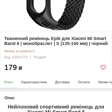
Тканинний ремінець Epik для Xiaomi Mi Smart
Band 6 | монобраслет | S (135-150 мм) | чорний
Немає в наявності
Код: 6164*273
Роздріб
179
₴
Опис
Характеристики
Доставка
Оплата
Умови п
Опис
Нейлоновий спортивний ремінець для
Xiaomi Mi Smart Band 6