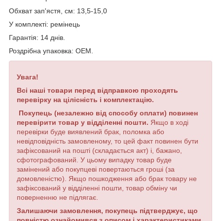
Обхват зап'ястя
, см
:
13,5-15,0
У
комплекті
:
ремінець
Гарантія: 14 днів.
Роздрібна упаковка: OEM.
Увага!
Всі наші товари перед відправкою проходять
перевірку на цілісність і комплектацію.
Покупець (незалежно від способу оплати) повинен
перевірити товар у відділенні пошти.
Якщо в ході
перевірки буде виявлений брак, поломка або
невідповідність замовленому, то цей факт повинен бути
зафіксований на пошті (складається акт) і, бажано,
сфотографований. У цьому випадку товар буде
замінений або покупцеві повертаються гроші (за
домовленістю). Якщо пошкодження або брак товару не
зафіксований у відділенні пошти, товар обміну чи
поверненню не підлягає.
Залишаючи замовлення, покупець підтверджує, що
повністю ознайомився з описом і характеристиками