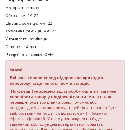
Матеріал: силікон
Обхват, см
:
14-24
Ширина
ремінця
,
мм
:
22
Кріплення ремінця, мм: 22
У
комплекті
:
ремінець
Гарантія: 14 днів.
Роздрібна упаковка: OEM
Увага!
Всі наші товари перед відправкою проходять
перевірку на цілісність і комплектацію.
Покупець (незалежно від способу оплати) повинен
перевірити товар у відділенні пошти.
Якщо в ході
перевірки буде виявлений брак, поломка або
невідповідність замовленому, то цей факт повинен бути
зафіксований на пошті (складається акт) і, бажано,
сфотографований. У цьому випадку товар буде
замінений або покупцеві повертаються гроші (за
домовленістю). Якщо пошкодження або брак товару не