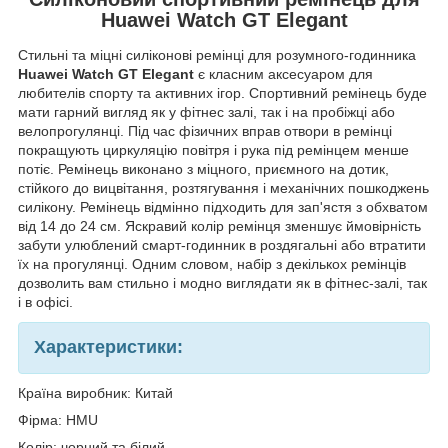
Huawei Watch GT Elegant
Стильні та міцні силіконові ремінці для розумного-годинника
Huawei Watch GT
Elegant
є класним аксесуаром для
любителів спорту та активних ігор
. Спортивний ремінець буде
мати гарний вигляд як у фітнес залі, так і на пробіжці або
велопрогулянці.
Під час фізичних вправ
отвори в ремінці
покращують циркуляцію повітря і рука під ремінцем менше
потіє. Ремінець виконано з міцного, приємного на дотик,
стійкого до вицвітання, розтягування і механічних пошкоджень
силікону. Ремінець відмінно підходить для зап'ястя з обхватом
від 14 до 24 см. Яскравий колір ремінця зменшує ймовірність
забути улюблений смарт-годинник в роздягальні або втратити
їх на прогулянці. Одним словом, набір з декількох ремінців
дозволить вам стильно і модно виглядати як в фітнес-залі, так
і в офісі.
Характеристики:
Країна виробник: Китай
Фірма: HMU
Колір: чорний та
білий