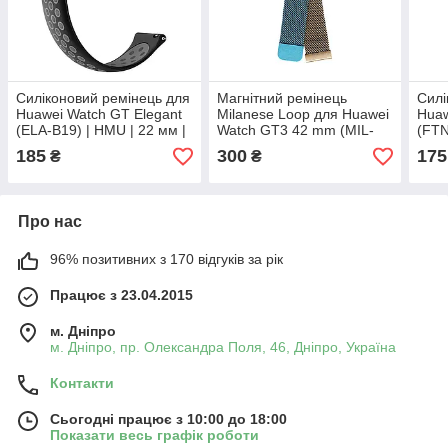
Силіконовий ремінець для
Магнітний ремінець
Силі
Huawei Watch GT Elegant
Milanese Loop для Huawei
Huaw
(ELA-B19) | HMU | 22 мм |
Watch GT3 42 mm (MIL-
(FTN
чорний та сірий
B19) | HMU | 20 мм |
чорн
185
300
175
₴
₴
синьо-жовтий
Про нас
96% позитивних з 170 відгуків за рік
Працює з 23.04.2015
м. Дніпро
м. Дніпро, пр. Олександра Поля, 46, Дніпро, Україна
Контакти
Сьогодні працює з 10:00 до 18:00
Показати весь графік роботи