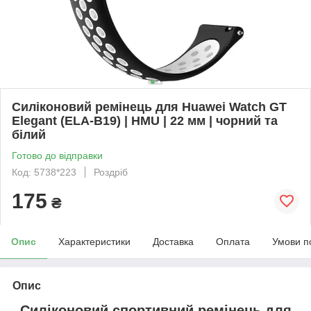
Силіконовий ремінець для Huawei Watch GT
Elegant (ELA-B19) | HMU | 22 мм | чорний та
білий
Готово до відправки
Код: 5738*223
Роздріб
175
₴
Опис
Характеристики
Доставка
Оплата
Умови п
Опис
Силіконовий спортивний ремінець
для