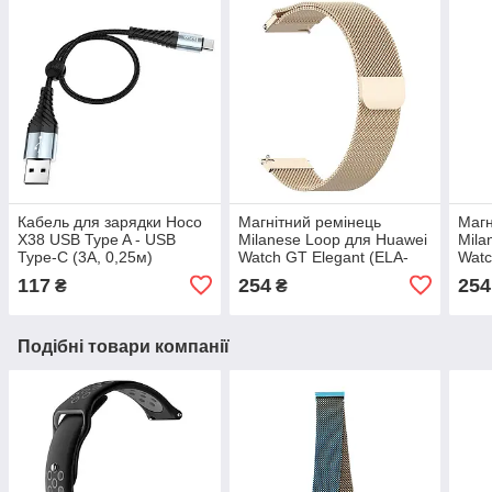
Кабель для зарядки Hoco
Магнітний ремінець
Магн
X38 USB Type A - USB
Milanese Loop для Huawei
Mila
Type-C (3A, 0,25м)
Watch GT Elegant (ELA-
Watc
B19) | HMU | 22 мм | старе
B19)
117
254
254
₴
₴
золото
рай
Подібні товари компанії