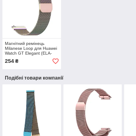
Магнітний ремінець
Milanese Loop для Huawei
Watch GT Elegant (ELA-
B19) | HMU | 22 мм |
254
₴
райдужний
Подібні товари компанії