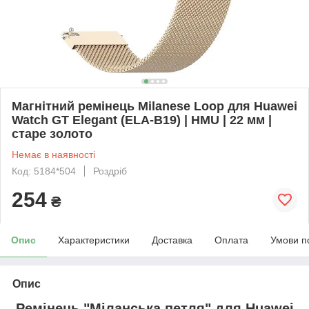
Магнітний ремінець Milanese Loop для Huawei
Watch GT Elegant (ELA-B19) | HMU | 22 мм |
старе золото
Немає в наявності
Код: 5184*504
Роздріб
254
₴
Опис
Характеристики
Доставка
Оплата
Умови п
Опис
Ремінець "Міланська петля" для
Huawei