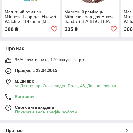
Магнітний ремінець
Магнітний ремінець
Магн
Milanese Loop для Huawei
Milanese Loop для Huawei
Mila
Watch GT3 42 mm (MIL-
Band 7 (LEA-B19 / LEIA-
Wat
B19) | HMU | 20 мм |
B19) | HMU | 19 мм |
B19)
300
335
300
₴
₴
синьо-жовтий
рожевий
синь
Про нас
96% позитивних з 170 відгуків за рік
Працює з 23.04.2015
м. Дніпро
м. Дніпро, пр. Олександра Поля, 46, Дніпро, Україна
Контакти
Сьогодні вихідний
Показати весь графік роботи
Про нас