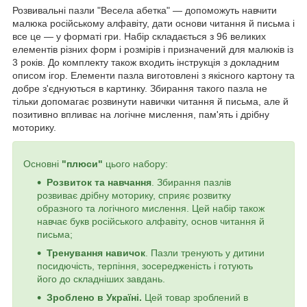
Розвивальні пазли "Весела абетка" — допоможуть навчити
малюка російському алфавіту, дати основи читання й письма і
все це — у форматі гри. Набір складається з 96 великих
елементів різних форм і розмірів і призначений для малюків із
3 років. До комплекту також входить інструкція з докладним
описом ігор. Елементи пазла виготовлені з якісного картону та
добре з'єднуються в картинку. Збирання такого пазла не
тільки допомагає розвинути навички читання й письма, але й
позитивно впливає на логічне мислення, пам'ять і дрібну
моторику.
Основні
"плюси"
цього набору:
Розвиток та навчання
. Збирання пазлів
розвиває дрібну моторику, сприяє розвитку
образного та логічного мислення. Цей набір також
навчає букв російського алфавіту, основ читання й
письма;
Тренування навичок
. Пазли тренують у дитини
посидючість, терпіння, зосередженість і готують
його до складніших завдань.
Зроблено в Україні.
Цей товар зроблений в