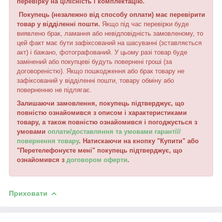
перевірку на цілісність і комплектацію.
Покупець (незалежно від способу оплати) має перевірити
товар у відділенні пошти.
Якщо під час перевірки буде
виявлено брак, ламання або невідповідність замовленому, то
цей факт має бути зафіксований на шасуванні (зставляється
акт) і бажано, фотографований. У цьому разі товар буде
замінений або покупцеві будуть повернені гроші (за
договореністю). Якщо пошкодження або брак товару не
зафіксований у відділенні пошти, товару обміну або
поверненню не підлягає.
Залишаючи замовлення, покупець підтверджує, що
повністю ознайомився з описом і характеристиками
товару, а також повністю ознайомився і погоджується з
умовами
оплати/доставляння та умовами гарантії/
повернення товару
. Натискаючи на кнопку "Купити" або
"Перетелефонуєте мені" покупець підтверджує, що
ознайомився з
договором оферти
.
Приховати