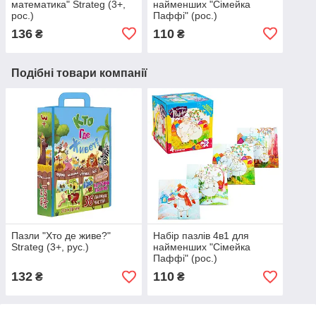
математика" Strateg (3+,
найменших "Сімейка
рос.)
Паффі" (рос.)
136
110
₴
₴
Подібні товари компанії
Пазли "Хто де живе?"
Набір пазлів 4в1 для
Strateg (3+, рус.)
найменших "Сімейка
Паффі" (рос.)
132
110
₴
₴