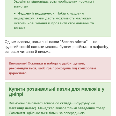
Україні та відповідає всім необхідним нормам і
вимогам.
Чудовий подарунок.
Набір є чудовим
подарунком, який дасть можливість малюкам
освоїти нові знання й проявити свої навички та
вміння.
Одним словом, навчальні пазли "Весела абетка" — це
чудовий спосіб навчити малюка буквам російського алфавіту,
основам читання й письма.
Внимание! Оскільки в наборі є дрібні деталі,
рекомендується, щоб гра проходила під контролем
дорослого.
Купити розвивальні пазли для малюків у
Дніпрі
Возможен самовывоз товара со
склада
(
шоу-руму чи
магазину немає
). Менеджер винесе тільки
заведений
товар.
Самовитяг здійснюється тільки за попередньою