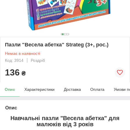
Пазли "Весела абетка" Strateg (3+, рос.)
Немає в наявності
Код: 3914
Роздріб
136
₴
Опис
Характеристики
Доставка
Оплата
Умови п
Опис
Навчальні пазли
"Весела абетка"
для
малюків від 3 років