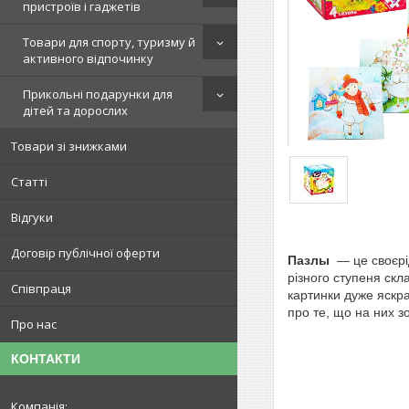
пристроїв і гаджетів
Товари для спорту, туризму й
активного відпочинку
Прикольні подарунки для
дітей та дорослих
Товари зі знижками
Статті
Відгуки
Договір публічної оферти
Пазлы
— це своєрід
різного ступеня скл
Співпраця
картинки дуже яскра
про те, що на них з
Про нас
КОНТАКТИ