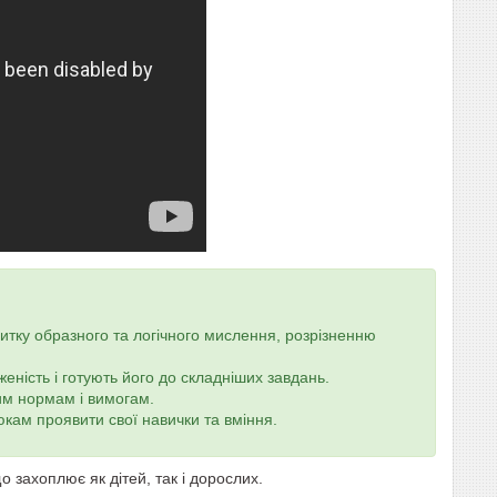
витку образного та логічного мислення, розрізненню
еність і готують його до складніших завдань.
ним нормам і вимогам.
кам проявити свої навички та вміння.
що захоплює як дітей, так і дорослих.