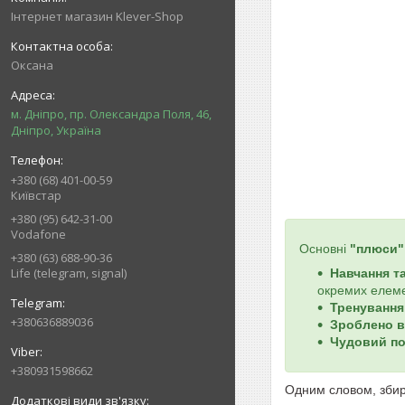
Інтернет магазин Klever-Shop
Оксана
м. Дніпро, пр. Олександра Поля, 46,
Дніпро, Україна
+380 (68) 401-00-59
Київстар
+380 (95) 642-31-00
Vodafone
Основні
"плюси"
+380 (63) 688-90-36
Life (telegram, signal)
Навчання т
окремих елеме
Тренування
+380636889036
Зроблено в 
Чудовий п
+380931598662
Одним словом, зби