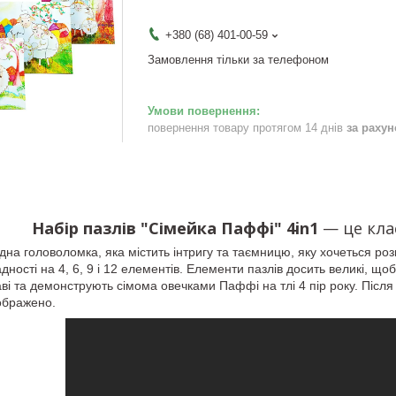
+380 (68) 401-00-59
Замовлення тільки за телефоном
повернення товару протягом 14 днів
за раху
Набір пазлів "Сімейка Паффі" 4in1
— це кла
на головоломка, яка містить інтригу та таємницю, яку хочеться розга
адності на 4, 6, 9 і 12 елементів. Елементи пазлів досить великі, 
ві та демонструють сімома овечками Паффі на тлі 4 пір року. Після 
ображено.