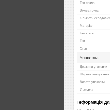
Тип пазла
Вікова група
Кількість складови
Матеріал
Тематика
Тип
Стан
Упаковка
Довжина упаковки
Ширина упакування
Висота упаковки
Упаковка
Інформація дл