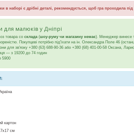
ки в наборі є дрібні деталі, рекомендується, щоб гра проходила пі
и для малюків у Дніпрі
оз товара со
склада
(
шоу-руму чи магазину немає
). Менеджер винесе 
реністю. Покупцеві потрібно під'їхати на ін. Олександра Поле 46 (остан
и для зв'язку +380 (63) 688-90-36 або +380 (68) 401-00-58 Оксана, Лари
иця — з 19200 до 74 годин
о 5900
:
Україна
ий картон
17х17 см