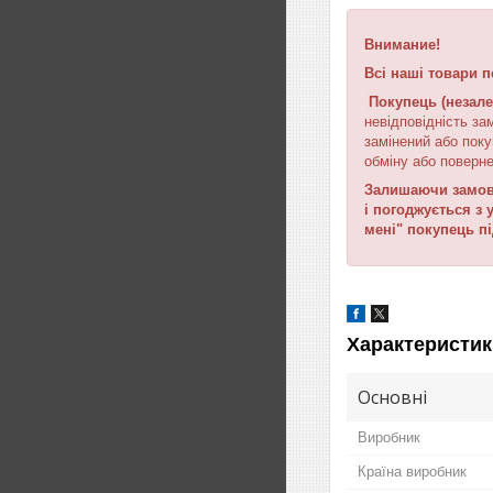
Внимание!
Всі наші товари п
Покупець (незале
невідповідність за
замінений або поку
обміну або поверне
Залишаючи замовл
і погоджується з
мені" покупець п
Характеристик
Основні
Виробник
Країна виробник