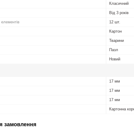
Класичний
Від 3 років
х елементів
12 шт.
Картон
Тварини
Пазл
Новий
17 мм
17 мм
17 мм
Картонна кор
я замовлення