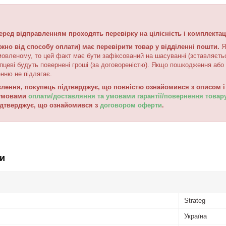
еред відправленням проходять перевірку на цілісність і комплектац
жно від способу оплати) має перевірити товар у відділенні пошти.
Я
мовленому, то цей факт має бути зафіксований на шасуванні (зставляєтьс
пцеві будуть повернені гроші (за договореністю). Якщо пошкодження або 
нню не підлягає.
ення, покупець підтверджує, що повністю ознайомився з описом і 
 умовами
оплати/доставляння та умовами гарантії/повернення товар
ідтверджує, що ознайомився з
договором оферти
.
и
Strateg
Україна