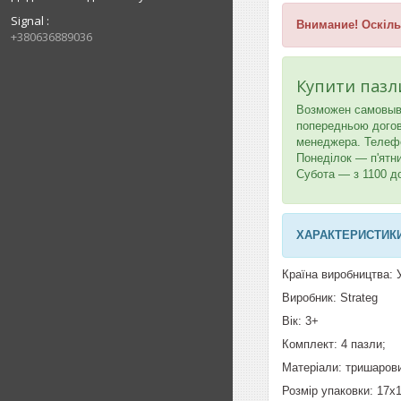
Signal
Внимание! Оскіль
+380636889036
Купити пазл
Возможен самовыв
попередньою догово
менеджера. Телефон
Понеділок — п'ятн
Субота — з 1100 д
ХАРАКТЕРИСТИКИ
Країна виробництва: 
Виробник: Strateg
Вік: 3+
Комплект: 4 пазли;
Матеріали: тришаров
Розмір упаковки: 17х