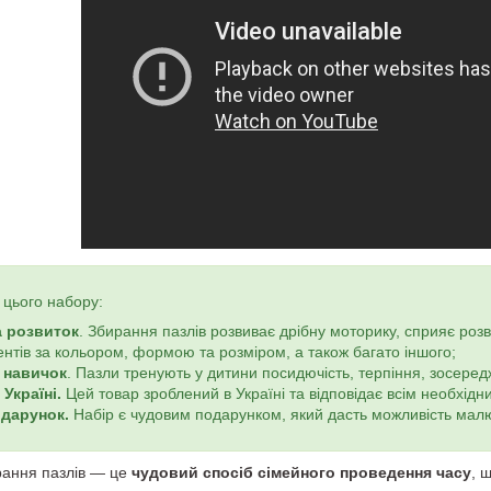
цього набору:
а розвиток
. Збирання пазлів розвиває дрібну моторику, сприяє роз
нтів за кольором, формою та розміром, а також багато іншого;
 навичок
. Пазли тренують у дитини посидючість, терпіння, зосередж
Україні.
Цей товар зроблений в Україні та відповідає всім необхід
одарунок.
Набір є чудовим подарунком, який дасть можливість малю
рання пазлів — це
чудовий спосіб сімейного проведення часу
, 