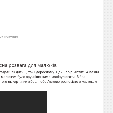
нок покупця
сна розвага для малюків
дати як дитині, так і дорослому. Цей набір містить 4 пазли
щоб малюкам було зручніше ними маніпулювати. Зібрані
того як картинки зібрані обов'язково розповісте з малюком