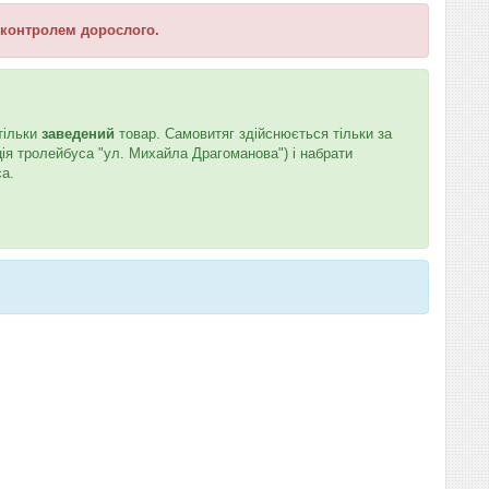
д контролем дорослого.
тільки
заведений
товар. Самовитяг здійснюється тільки за
ція тролейбуса "ул. Михайла Драгоманова") і набрати
са.