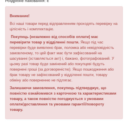
Роздрібне паковання: є
Внимание!
Всі наші товари перед відправленням проходять перевірку на
цілісність і комплектацію.
Покупець (незалежно від способів оплати) має
перевірити товар у відділенні пошти.
Якщо під час
перевірки буде виявлено брак, поломка або невідповідність
замовленому, то цей факт має бути зафіксований на
шасуванні (зставляється акт) і, бажано, фотографований. У
цьому разі товар буде замінений або покупцеві будуть
повернені гроші (за договореністю). Якщо пошкодження або
брак товару не зафіксований у відділенні пошти, товару
обміну або поверненню не підлягає.
Залишаючи замовлення, покупець підтверджує, що
повністю ознайомився з ка
р
точкою та характеристиками
товару, а також повністю погоджується з умовами
оплати/доставляння та умовами гарантії/повороту
товару.