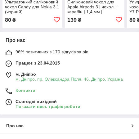
Ультратонкий силіконовий
Силіконовий чохол для
Ульт
чохол Candy для Nokia 3.1
Apple Airpods 3 | чохол +
чохо
(чорний)
карабін | 1,4 мм |
Y7 P
червоний
(чор
80
139
80
₴
₴
Про нас
96% позитивних з 170 відгуків за рік
Працює з 23.04.2015
м. Дніпро
м. Дніпро, пр. Олександра Поля, 46, Дніпро, Україна
Контакти
Сьогодні вихідний
Показати весь графік роботи
Про нас