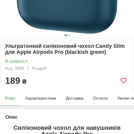
Ультратонкий силіконовий чохол Candy Slim
для Apple Airpods Pro (blackish green)
В наявності
Код: 3800
Роздріб
189
₴
Опис
Характеристики
Доставка
Оплата
Умови п
Опис
Силіконовий чохол для навушників
Apple Airpods Pro