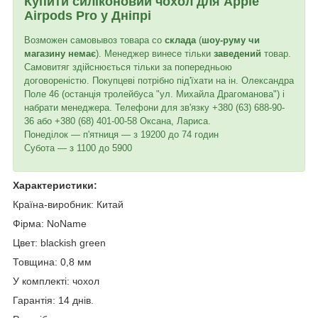
Купити силіконовий чохол для
Apple
Airpods Pro
у Дніпрі
Возможен самовывоз товара со
склада
(
шоу-руму чи
магазину немає
). Менеджер винесе тільки
заведений
товар.
Самовитяг здійснюється тільки за попередньою
договореністю. Покупцеві потрібно під'їхати на ін. Олександра
Поле 46 (останція тролейбуса "ул. Михайла Драгоманова") і
набрати менеджера. Телефони для зв'язку +380 (63) 688-90-
36 або +380 (68) 401-00-58 Оксана, Лариса.
Понеділок — п'ятниця — з 19200 до 74 годин
Субота — з 1100 до 5900
Характеристики:
Країна-виробник: Китай
Фірма:
NoName
Цвет: blackish green
Товщина: 0,8 мм
У комплекті: чохол
Гарантія: 14 днів.