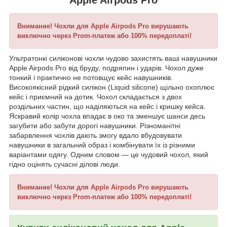
Внимание! Чохли для Apple Airpods Pro вирушають
виключно через Prom-платеж або
100% передоплаті
!
Ультратонкі силіконові чохли чудово захистять ваші навушники
Apple Airpods Pro від бруду, подряпин і ударів. Чохол дуже
тонкий і практично не потовщує кейс навушників.
Високоякісний рідкий силікон (Liquid silicone) щільно охоплює
кейс і приємний на дотик. Чохол складається з двох
роздільних частин, що наділяються на кейс і кришку кейса.
Яскравий колір чохла впадає в око та зменшує шанси десь
загубити або забути дорогі навушники. Різноманітні
забарвлення чохлів дають змогу вдало вбудовувати
навушники в загальний образ і комбінувати їх із різними
варіантами одягу. Одним словом — це чудовий чохол, який
гідно оцінять сучасні ділові люди.
Внимание! Чохли для Apple Airpods Pro вирушають
виключно через Prom-платеж або
100% передоплаті
!