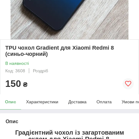
TPU чохол Gradient для Xiaomi Redmi 8
(синьо-чорний)
В наявності
Код: 3608
Роздріб
150
₴
Опис
Характеристики
Доставка
Оплата
Умови п
Опис
Градієнтний чохол із загартованим
склом для
Xiaomi Redmi 8
.