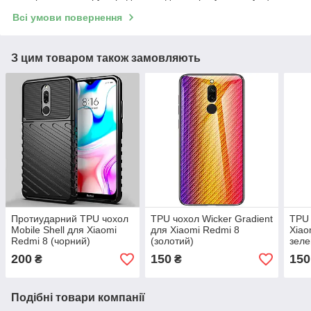
Всі умови повернення
З цим товаром також замовляють
Протиударний TPU чохол
TPU чохол Wicker Gradient
TPU 
Mobile Shell для Xiaomi
для Xiaomi Redmi 8
Xiao
Redmi 8 (чорний)
(золотий)
зеле
200
150
150
₴
₴
Подібні товари компанії