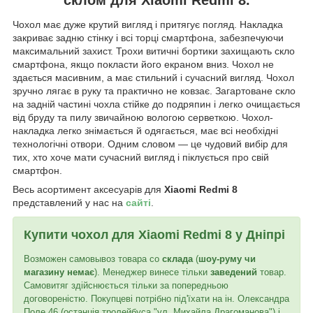
Чохол має дуже крутий вигляд і притягує погляд. Накладка
закриває задню стінку і всі торці смартфона, забезпечуючи
максимальний захист. Трохи витичні бортики захищають скло
смартфона, якщо покласти його екраном вниз. Чохол не
здається масивним, а має стильний і сучасний вигляд. Чохол
зручно лягає в руку та практично не ковзає. Загартоване скло
на задній частині чохла стійке до подряпин і легко очищається
від бруду та пилу звичайною вологою серветкою. Чохол-
накладка легко знімається й одягається, має всі необхідні
технологічні отвори. Одним словом — це чудовий вибір для
тих, хто хоче мати сучасний вигляд і піклується про свій
смартфон.
Весь асортимент аксесуарів для
Xiaomi Redmi 8
представлений у нас на
сайті
.
Купити чохол для
Xiaomi Redmi 8
у Дніпрі
Возможен самовывоз товара со
склада
(
шоу-руму чи
магазину немає
). Менеджер винесе тільки
заведений
товар.
Самовитяг здійснюється тільки за попередньою
договореністю. Покупцеві потрібно під'їхати на ін. Олександра
Поле 46 (останція тролейбуса "ул. Михайла Драгоманова") і