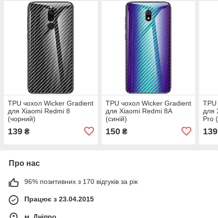
TPU чохол Wicker Gradient
TPU чохол Wicker Gradient
TPU 
для Xiaomi Redmi 8
для Xiaomi Redmi 8A
для 
(чорний)
(синій)
Pro 
139
150
139
₴
₴
Про нас
96% позитивних з 170 відгуків за рік
Працює з 23.04.2015
м. Дніпро