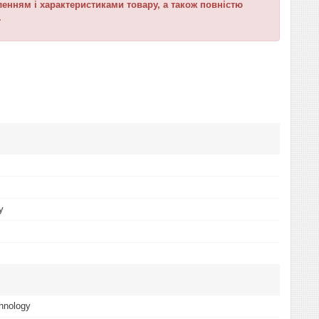
нням і характеристиками товару, а також повністю
.
у
hnology