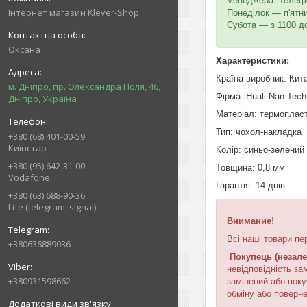
менеджера. Телефон
Інтернет магазин Klever-Shop
Понеділок — п'ятн
Субота — з 1100 д
Оксана
Характеристики:
Країна-виробник: Кит
м. Дніпро, пр. Олександра Поля, 46,
Фірма: Huali Nan Tech
Дніпро, Україна
Матеріал: термопласт
Тип: чохол-накладка
+380 (68) 401-00-59
Київстар
Колір: синьо-зелений
+380 (95) 642-31-00
Товщина: 0,8 мм
Vodafone
Гарантія: 14 днів.
+380 (63) 688-90-36
Life (telegram, signal)
Внимание!
Всі наші товари пе
+380636889036
Покупець (незале
невідповідність за
+380931598662
замінений або поку
обміну або поверне