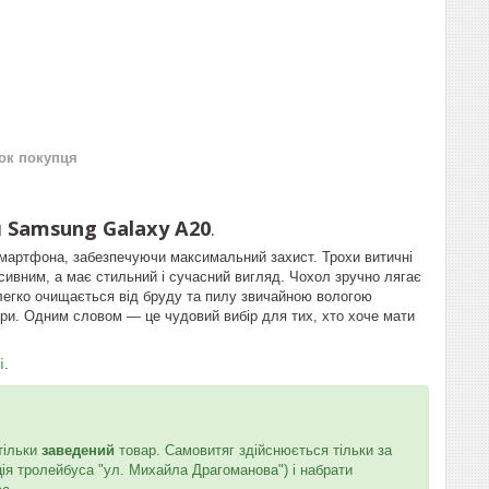
нок покупця
я
Samsung Galaxy A20
.
 смартфона, забезпечуючи максимальний захист. Трохи витичні
ивним, а має стильний і сучасний вигляд. Чохол зручно лягає
і легко очищається від бруду та пилу звичайною вологою
вори. Одним словом — це чудовий вибір для тих, хто хоче мати
і
.
тільки
заведений
товар. Самовитяг здійснюється тільки за
ція тролейбуса "ул. Михайла Драгоманова") і набрати