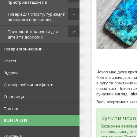
пристроїв і гаджетів
Товари для спорту, туризму й
активного відпочинку
Прикольні подарунки для
дітей та дорослих
Товари зі знижками
Статті
Чохол має дуже крути
Відгуки
бортики захищають ск
в руку та практично 
Договір публічної оферти
серветкою. Чохол-нак
сучасний вигляд і пі
Співпраця
Весь асортимент акс
Про нас
Купити чохо
КОНТАКТИ
Возможен самовыв
попередньою догово