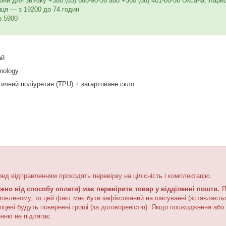
и для зв'язку +380 (63) 688-90-36 або +380 (68) 401-00-58 Оксана, Лари
иця — з 19200 до 74 годин
о 5900
ай
nology
ичний поліуретан (TPU) + загартоване скло
ред відправленням проходять перевірку на цілісність і комплектацію.
жно від способу оплати) має перевірити товар у відділенні пошти.
Я
мовленому, то цей факт має бути зафіксований на шасуванні (зставляєтьс
пцеві будуть повернені гроші (за договореністю). Якщо пошкодження або 
нню не підлягає.