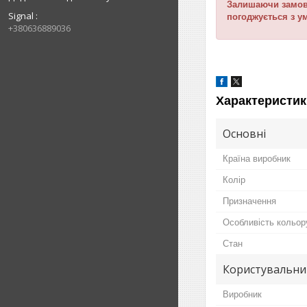
Залишаючи замовл
Signal
погоджується з у
+380636889036
Характеристик
Основні
Країна виробник
Колір
Призначення
Особливість кольор
Стан
Користувальни
Виробник