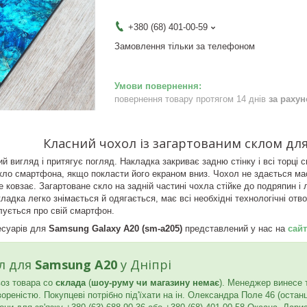
+380 (68) 401-00-59
Замовлення тільки за телефоном
повернення товару протягом 14 днів
за раху
Класний чохол із загартованим склом дл
й вигляд і притягує погляд. Накладка закриває задню стінку і всі торці
ло смартфона, якщо покласти його екраном вниз. Чохол не здається мас
не ковзає. Загартоване скло на задній частині чохла стійке до подряпин 
ладка легко знімається й одягається, має всі необхідні технологічні от
клується про свій смартфон.
есуарів для
Samsung Galaxy A20 (sm-a205)
представлений у нас на
сайт
л для
Samsung A20
у Дніпрі
оз товара со
склада
(
шоу-руму чи магазину немає
). Менеджер винесе 
реністю. Покупцеві потрібно під'їхати на ін. Олександра Поле 46 (остан