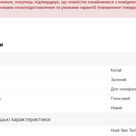
ення, покупець підтверджує, що повністю ознайомився з повідомле
мовами оплати/доставляння та умовами гарантії/ повернення товару
и
Китай
Зелений
Для телефон
у
Глянсовий
Новий
цькі характеристики
Huali Nan Tec