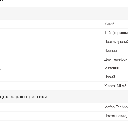
Китай
ТПУ (термопл
Протиударни
Чорний
Для телефон
у
Матовий
Новий
Xiaomi Mi A3
цькі характеристики
Mofan Techno
Чохол-накла