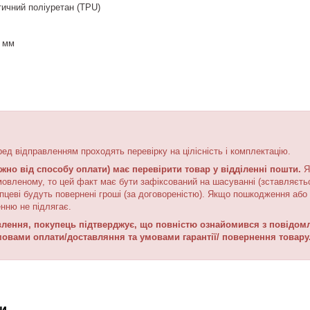
ичний поліуретан (TPU)
5 мм
ред відправленням проходять перевірку на цілісність і комплектацію.
жно від способу оплати) має перевірити товар у відділенні пошти.
Я
мовленому, то цей факт має бути зафіксований на шасуванні (зставляєтьс
пцеві будуть повернені гроші (за договореністю). Якщо пошкодження або 
нню не підлягає.
ення, покупець підтверджує, що повністю ознайомився з повідомле
мовами оплати/доставляння та умовами гарантії/ повернення товару
и