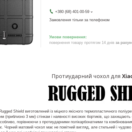
+380 (68) 401-00-59
Замовлення тільки за телефоном
повернення товару протягом 14 днів
за раху
Протиударний чохол для
Xia
ugged Shield виготовлений із міцного якісного термопластичного поліурет
им (приблизно 3 мм) стінкам і наявності високих бортиків, що захищают
собливо, порівнюючи з протиударними полікарбонатними та комбінованим
є. Чорний матовий чохол має не помітний вигляд, але стильний і чудово 