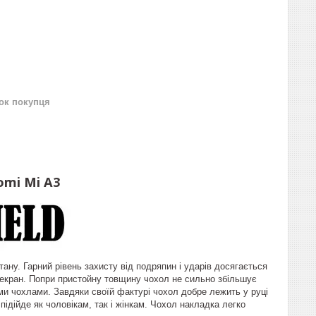
нок покупця
omi Mi A3
ану. Гарний рівень захисту від подряпин і ударів досягається
ь екран. Попри пристойну товщину чохол не сильно збільшує
и чохлами. Завдяки своїй фактурі чохол добре лежить у руці
підійде як чоловікам, так і жінкам. Чохол накладка легко