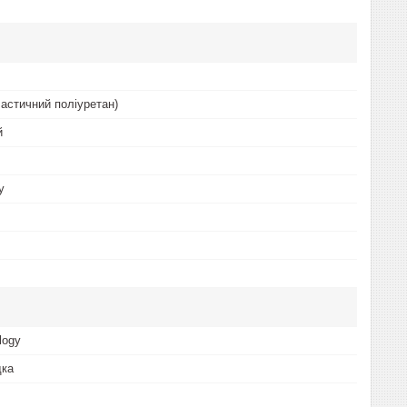
астичний поліуретан)
й
у
logy
дка