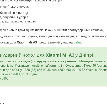
ся й має всі необхідні технологічні отвори.
плюси" цього чохла:
ий зовнішній вигляд
ід подряпин і ударів
ків, що захищають екран
тфон сильно громіздким (порівнюючи з іншими протиударними чохлами)
довий чохол на щодень, який гідно оцінять люди, які ведуть активний с
есуарів для
Xiaomi Mi A3
представлений у нас на
сайті
.
тиударний чохол для
Xiaomi Mi A3
у Дніпрі
оз товара со
склада
(
шоу-руму чи магазину немає
). Менеджер винесе 
реністю. Покупцеві потрібно під'їхати на ін. Олександра Поле 46 (остан
и для зв'язку +380 (63) 688-90-36 або +380 (68) 401-00-58 Оксана, Лари
иця — з 19200 до 74 годин
о 5900
ай
ogy