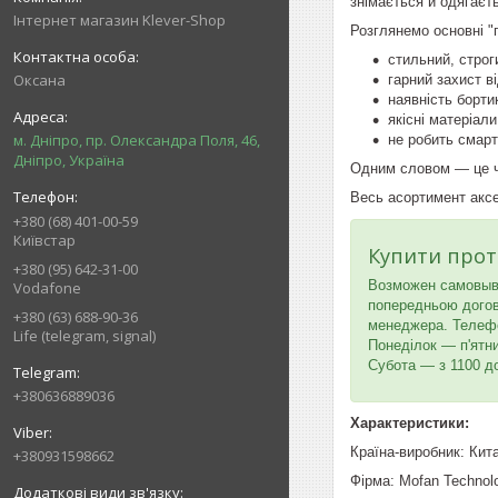
знімається й одягаєть
Інтернет магазин Klever-Shop
Розглянемо основні "
стильний, строг
Оксана
гарний захист в
наявність борти
якісні матеріали
м. Дніпро, пр. Олександра Поля, 46,
не робить смар
Дніпро, Україна
Одним словом — це чу
Весь асортимент акс
+380 (68) 401-00-59
Київстар
Купити про
+380 (95) 642-31-00
Возможен самовыв
Vodafone
попередньою догово
+380 (63) 688-90-36
менеджера. Телефон
Life (telegram, signal)
Понеділок — п'ятн
Субота — з 1100 д
+380636889036
Характеристики:
Країна-виробник: Кит
+380931598662
Фірма: Mofan Technol