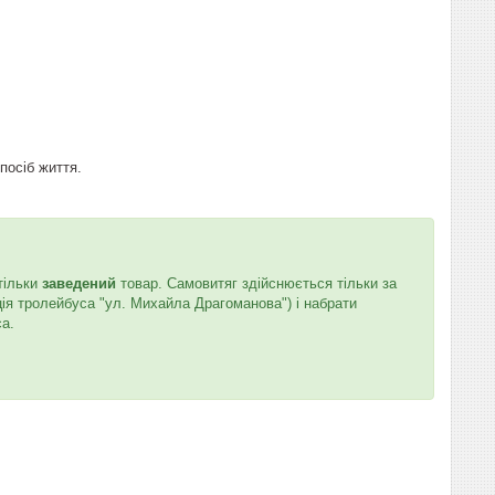
посіб життя.
тільки
заведений
товар. Самовитяг здійснюється тільки за
ція тролейбуса "ул. Михайла Драгоманова") і набрати
са.