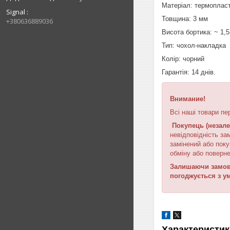
Матеріал: термопласт
Signal
Товщина: 3 мм
+380636889036
Висота бортика: ~ 1,
Тип: чохол-накладка
Колір: чорний
Гарантія: 14 днів.
Внимание!
Всі наші товари пе
Покупець (незале
невідповідність за
замінений або поку
обміну або поверне
Залишаючи замовл
погоджується з у
Характеристик