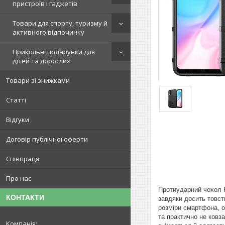
пристроїв і гаджетів
Товари для спорту, туризму й
активного відпочинку
Прикольні подарунки для
дітей та дорослих
Товари зі знижками
Статті
Відгуки
Договір публічної оферти
Співпраця
Про нас
Протиударний чохол R
КОНТАКТИ
завдяки досить товст
розміри смартфона, о
та практично не ковза