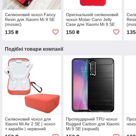
Силіконовий чохол Fancy
Оригінальний силіконовий
Силі
Resin для Xiaomi Mi 9 SE
чохол Molan Cano Jelly
Resi
(mosaic)
Case для Xiaomi Mi 9 SE
(mos
(червоний)
135
150
135
₴
₴
Подібні товари компанії
Силіконовий чохол для
Протиударний TPU чохол
Проз
Xiaomi Mi Air 2 SE | чохол
Rugged Carbon для Xiaomi
чохо
+ карабін | червоний
Mi 9 SE (чорний)