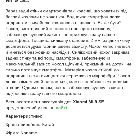
Зараз задні стінки смартфонів такі красиві, що ховати їх під
безликі чохлами не хочеться. Водночас смартфон легко
подряпати звичайною кварцовою піщинкою. Як же бути?
Чохол, виготовлений із якісного прозорого силікону,
забезпечує чудовий захист і не приховує красу вашого
смартфона. Товщина силікону становить 2 мм, завдяки чому
досягається дуже гарний рівень захисту. Чохол легко гнеться
й мнеться без жодних наслідків. Силіконовий чохол закриває
задню стінку та всі торці смартфона, забезпечуючи
максимальний захист. Чохол щільний, приємний на дотик і не
сильно потовщує смартфон. Матеріал чохла стійкий до
подряпин і легко очищається серветкою з мікрофібри. Чохол
легко знімається й одягається, має всі необхідні технологічні
отвори. Одним словом, чохол забезпечує чудову захист і
підкреслює красу вашого смартфона.
Весь асортимент аксесуарів для
Xiaomi Mi 9 SE
представлений у нас на
сайті
.
Характеристики:
Країна-виробник: Китай
Фірма: Noname