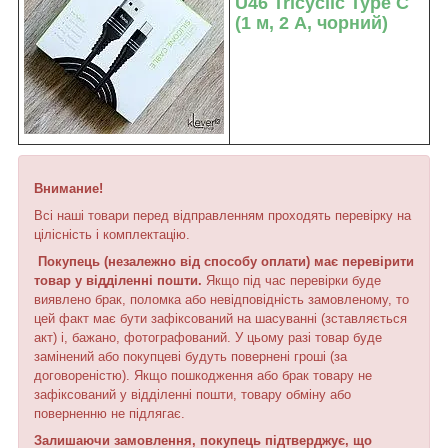
U46 Tricyclic Type C
(1 м, 2 А, чорний)
Внимание!
Всі наші товари перед відправленням проходять перевірку на
цілісність і комплектацію.
Покупець (незалежно від способу оплати) має перевірити
товар у відділенні пошти.
Якщо під час перевірки буде
виявлено брак, поломка або невідповідність замовленому, то
цей факт має бути зафіксований на шасуванні (зставляється
акт) і, бажано, фотографований. У цьому разі товар буде
замінений або покупцеві будуть повернені гроші (за
договореністю). Якщо пошкодження або брак товару не
зафіксований у відділенні пошти, товару обміну або
поверненню не підлягає.
Залишаючи замовлення, покупець підтверджує, що