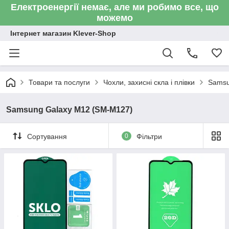
Електроенергії немає, але ми робимо все, що
можемо
Інтернет магазин Klever-Shop
Товари та послуги
Чохли, захисні скла і плівки
Sams
Samsung Galaxy M12 (SM-M127)
Сортування
0
Фільтри